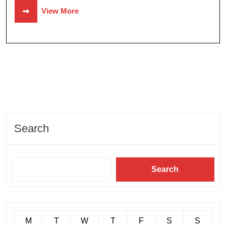
View More
Search
Search
M
T
W
T
F
S
S