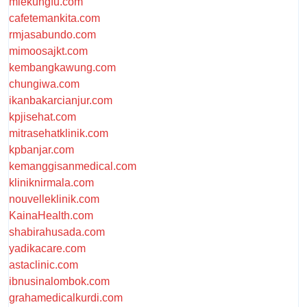
miekungfu.com
cafetemankita.com
rmjasabundo.com
mimoosajkt.com
kembangkawung.com
chungiwa.com
ikanbakarcianjur.com
kpjisehat.com
mitrasehatklinik.com
kpbanjar.com
kemanggisanmedical.com
kliniknirmala.com
nouvelleklinik.com
KainaHealth.com
shabirahusada.com
yadikacare.com
astaclinic.com
ibnusinalombok.com
grahamedicalkurdi.com