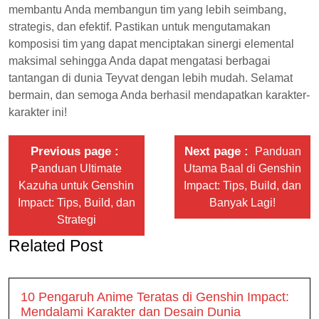
membantu Anda membangun tim yang lebih seimbang,
strategis, dan efektif. Pastikan untuk mengutamakan
komposisi tim yang dapat menciptakan sinergi elemental
maksimal sehingga Anda dapat mengatasi berbagai
tantangan di dunia Teyvat dengan lebih mudah. Selamat
bermain, dan semoga Anda berhasil mendapatkan karakter-
karakter ini!
Previous page
Next page
Panduan
Panduan Ultimate
Utama Baal di Genshin
Kazuha untuk Genshin
Impact: Tips, Build, dan
Impact: Tips, Build, dan
Banyak Lagi!
Strategi
Related Post
10 Pengaruh Anime Teratas di Genshin Impact:
Mendalami Karakter dan Desain Dunia