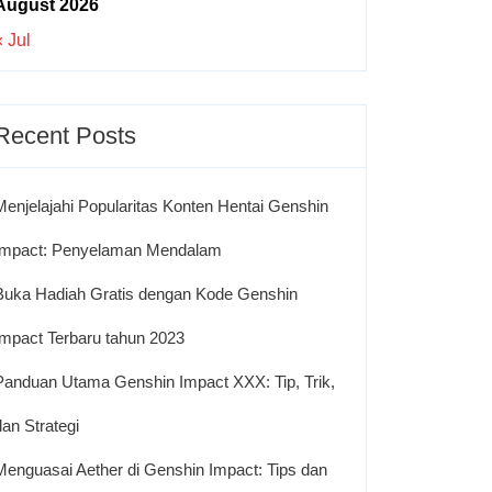
August 2026
« Jul
Recent Posts
Menjelajahi Popularitas Konten Hentai Genshin
Impact: Penyelaman Mendalam
Buka Hadiah Gratis dengan Kode Genshin
Impact Terbaru tahun 2023
Panduan Utama Genshin Impact XXX: Tip, Trik,
dan Strategi
Menguasai Aether di Genshin Impact: Tips dan