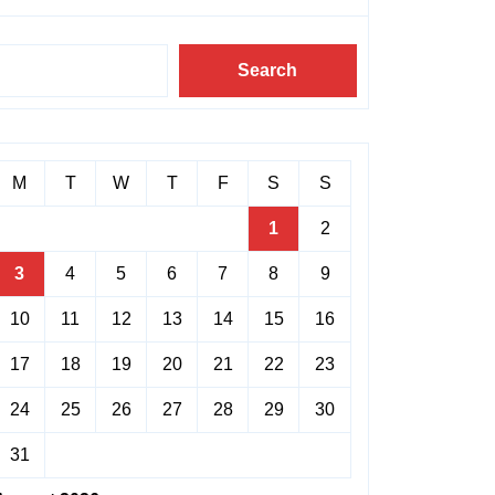
Search
M
T
W
T
F
S
S
1
2
3
4
5
6
7
8
9
10
11
12
13
14
15
16
17
18
19
20
21
22
23
24
25
26
27
28
29
30
31