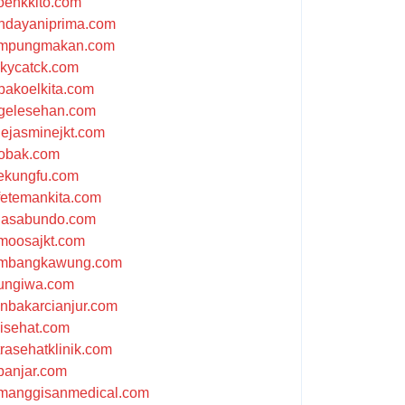
oenkkito.com
ndayaniprima.com
mpungmakan.com
ckycatck.com
bakoelkita.com
gelesehan.com
uejasminejkt.com
obak.com
ekungfu.com
fetemankita.com
jasabundo.com
moosajkt.com
mbangkawung.com
ungiwa.com
anbakarcianjur.com
jisehat.com
trasehatklinik.com
banjar.com
manggisanmedical.com