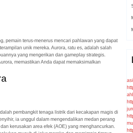
ang, pemain terus-menerus mencari pahlawan yang dapat
ampilan unik mereka. Aurora, ratu es, adalah salah
annya yang mengerikan dan gameplay strategis.
i Aurora, memastikan Anda dapat memaksimalkan
ra
as
htt
ah
htt
ju
dalah pembangkit tenaga listrik dari kecakapan magis di
htt
penyihir, ia unggul dalam mengendalikan medan perang
mu
an kerusakan area efek (AOE) yang menghancurkan.
htt