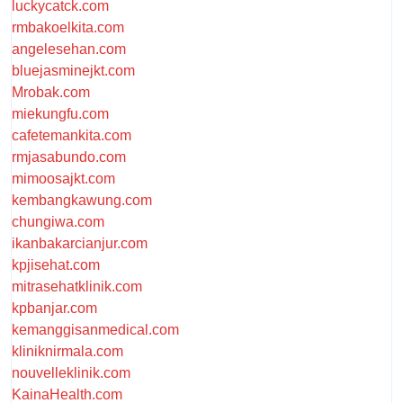
luckycatck.com
rmbakoelkita.com
angelesehan.com
bluejasminejkt.com
Mrobak.com
miekungfu.com
cafetemankita.com
rmjasabundo.com
mimoosajkt.com
kembangkawung.com
chungiwa.com
ikanbakarcianjur.com
kpjisehat.com
mitrasehatklinik.com
kpbanjar.com
kemanggisanmedical.com
kliniknirmala.com
nouvelleklinik.com
KainaHealth.com