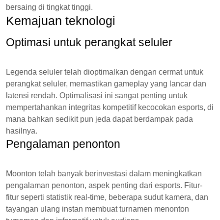
bersaing di tingkat tinggi.
Kemajuan teknologi
Optimasi untuk perangkat seluler
Legenda seluler telah dioptimalkan dengan cermat untuk
perangkat seluler, memastikan gameplay yang lancar dan
latensi rendah. Optimalisasi ini sangat penting untuk
mempertahankan integritas kompetitif kecocokan esports, di
mana bahkan sedikit pun jeda dapat berdampak pada
hasilnya.
Pengalaman penonton
Moonton telah banyak berinvestasi dalam meningkatkan
pengalaman penonton, aspek penting dari esports. Fitur-
fitur seperti statistik real-time, beberapa sudut kamera, dan
tayangan ulang instan membuat turnamen menonton