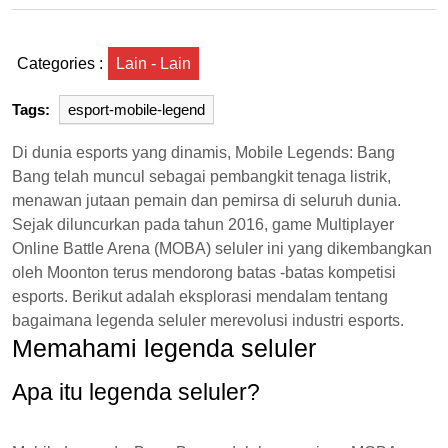
Categories :
Lain - Lain
Tags:
esport-mobile-legend
Di dunia esports yang dinamis, Mobile Legends: Bang
Bang telah muncul sebagai pembangkit tenaga listrik,
menawan jutaan pemain dan pemirsa di seluruh dunia.
Sejak diluncurkan pada tahun 2016, game Multiplayer
Online Battle Arena (MOBA) seluler ini yang dikembangkan
oleh Moonton terus mendorong batas -batas kompetisi
esports. Berikut adalah eksplorasi mendalam tentang
bagaimana legenda seluler merevolusi industri esports.
Memahami legenda seluler
Apa itu legenda seluler?