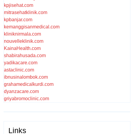
kpjisehat.com
mitrasehatklinik.com
kpbanjar.com
kemanggisanmedical.com
kliniknirmala.com
nouvelleklinik.com
KainaHealth.com
shabirahusada.com
yadikacare.com
astaclinic.com
ibnusinalombok.com
grahamedicalkurdi.com
dyanzacare.com
griyabromoclinic.com
Links