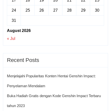
17
18
19
20
21
22
23
24
25
26
27
28
29
30
31
August 2026
« Jul
Recent Posts
Menjelajahi Popularitas Konten Hentai Genshin Impact:
Penyelaman Mendalam
Buka Hadiah Gratis dengan Kode Genshin Impact Terbaru
tahun 2023