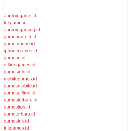
androidgame.id
trikgame.id
androidgaming.id
gameandroid.id
gameiphone.id
iphonegames.id
gamepc.id
offlinegames.id
gamesinfo.id
mobilegames.id
gamesmobile.id
gamesoffline.id
gamesterbaru.id
gamestips.id
gameterbaru.id
gamestrik.id
trikgames.id