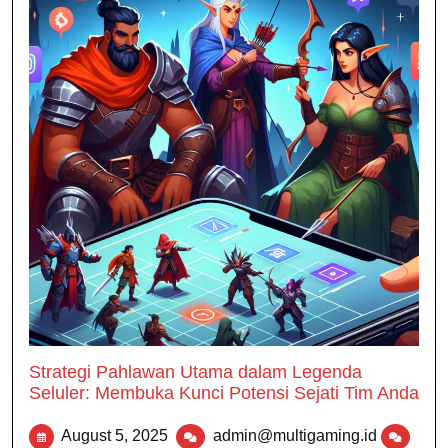
Strategi Pahlawan Utama dalam Legenda
Seluler: Membuka Kunci Potensi Sejati Tim Anda
August 5, 2025
admin@multigaming.id