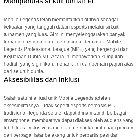
Memperluas sirkuit turnamen
Mobile Legends telah memantapkan dirinya sebagai
kekuatan yang tangguh dalam esports melalui sirkuit
turnamen yang luas. Gim ini menyelenggarakan banyak
turnamen regional dan internasional, termasuk Mobile
Legends Professional League (MPL) yang bergengsi dan
Kejuaraan Dunia M1. Acara ini menawarkan kumpulan
hadiah yang signifikan, menarik tim dan pemain papan atas
dari seluruh dunia.
Aksesibilitas dan Inklusi
Salah satu nilai jual unik Mobile Legends adalah
aksesibilitasnya. Tidak seperti esports berbasis PC
tradisional, legenda seluler dapat dimainkan di berbagai
smartphone, membuatnya dapat diakses oleh audiens yang
lebih luas. Inklusivitas ini telah membuka pintu bagi pemain
dari berbagai latar belakang untuk berpartisipasi dan