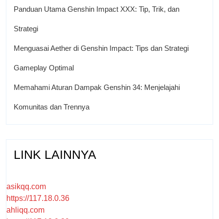
Panduan Utama Genshin Impact XXX: Tip, Trik, dan
Strategi
Menguasai Aether di Genshin Impact: Tips dan Strategi
Gameplay Optimal
Memahami Aturan Dampak Genshin 34: Menjelajahi
Komunitas dan Trennya
LINK LAINNYA
asikqq.com
https://117.18.0.36
ahliqq.com