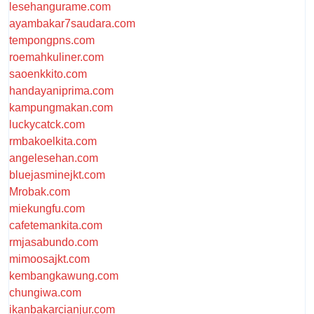
lesehangurame.com
ayambakar7saudara.com
tempongpns.com
roemahkuliner.com
saoenkkito.com
handayaniprima.com
kampungmakan.com
luckycatck.com
rmbakoelkita.com
angelesehan.com
bluejasminejkt.com
Mrobak.com
miekungfu.com
cafetemankita.com
rmjasabundo.com
mimoosajkt.com
kembangkawung.com
chungiwa.com
ikanbakarcianjur.com