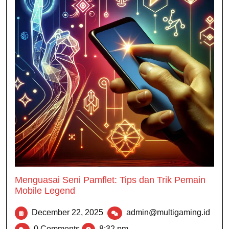
Menguasai Seni Pamflet: Tips dan Trik Pemain
Mobile Legend
December 22, 2025
admin@multigaming.id
0 Comments
8:32 pm