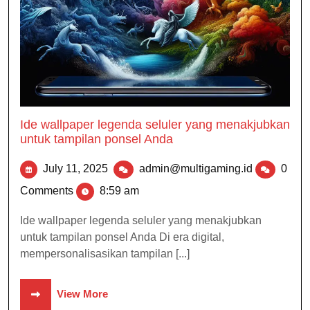
Ide wallpaper legenda seluler yang menakjubkan
untuk tampilan ponsel Anda
July 11, 2025
admin@multigaming.id
0
Comments
8:59 am
Ide wallpaper legenda seluler yang menakjubkan
untuk tampilan ponsel Anda Di era digital,
mempersonalisasikan tampilan [...]
View More