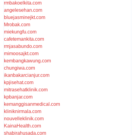
rmbakoelkita.com
angelesehan.com
bluejasminejkt.com
Mrobak.com
miekungfu.com
cafetemankita.com
rmjasabundo.com
mimoosajkt.com
kembangkawung.com
chungiwa.com
ikanbakarcianjur.com
kpjisehat.com
mitrasehatklinik.com
kpbanjar.com
kemanggisanmedical.com
kliniknirmala.com
nouvelleklinik.com
KainaHealth.com
shabirahusada.com