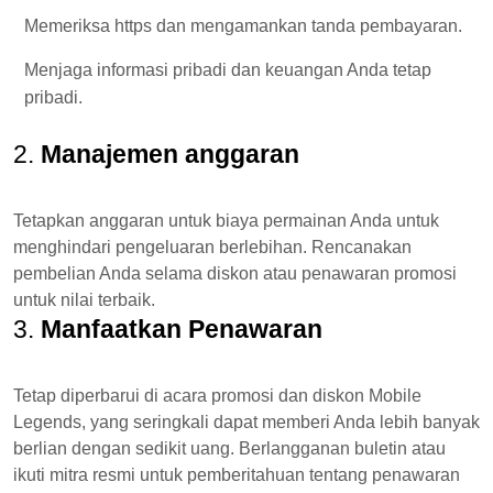
Memeriksa https dan mengamankan tanda pembayaran.
Menjaga informasi pribadi dan keuangan Anda tetap
pribadi.
2.
Manajemen anggaran
Tetapkan anggaran untuk biaya permainan Anda untuk
menghindari pengeluaran berlebihan. Rencanakan
pembelian Anda selama diskon atau penawaran promosi
untuk nilai terbaik.
3.
Manfaatkan Penawaran
Tetap diperbarui di acara promosi dan diskon Mobile
Legends, yang seringkali dapat memberi Anda lebih banyak
berlian dengan sedikit uang. Berlangganan buletin atau
ikuti mitra resmi untuk pemberitahuan tentang penawaran