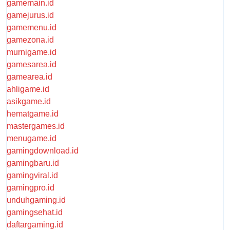
gamemain.id
gamejurus.id
gamemenu.id
gamezona.id
murnigame.id
gamesarea.id
gamearea.id
ahligame.id
asikgame.id
hematgame.id
mastergames.id
menugame.id
gamingdownload.id
gamingbaru.id
gamingviral.id
gamingpro.id
unduhgaming.id
gamingsehat.id
daftargaming.id