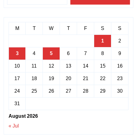
M
T
W
T
F
S
S
1
2
3
4
5
6
7
8
9
10
11
12
13
14
15
16
17
18
19
20
21
22
23
24
25
26
27
28
29
30
31
August 2026
« Jul