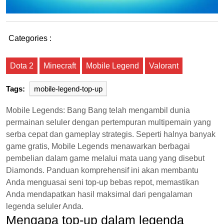
Categories :
Dota 2
Minecraft
Mobile Legend
Valorant
Tags:
mobile-legend-top-up
Mobile Legends: Bang Bang telah mengambil dunia
permainan seluler dengan pertempuran multipemain yang
serba cepat dan gameplay strategis. Seperti halnya banyak
game gratis, Mobile Legends menawarkan berbagai
pembelian dalam game melalui mata uang yang disebut
Diamonds. Panduan komprehensif ini akan membantu
Anda menguasai seni top-up bebas repot, memastikan
Anda mendapatkan hasil maksimal dari pengalaman
legenda seluler Anda.
Mengapa top-up dalam legenda