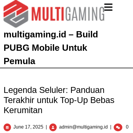
multigaming.id – Build
PUBG Mobile Untuk
Pemula
Legenda Seluler: Panduan
Terakhir untuk Top-Up Bebas
Kerumitan
June 17, 2025
|
admin@multigaming.id
|
0