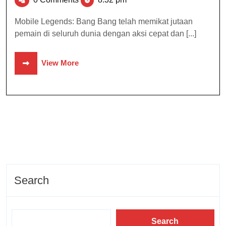
Mobile Legends: Bang Bang telah memikat jutaan
pemain di seluruh dunia dengan aksi cepat dan [...]
View More
Search
Search