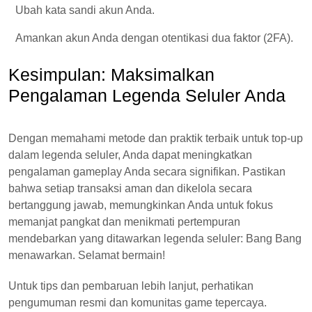
Ubah kata sandi akun Anda.
Amankan akun Anda dengan otentikasi dua faktor (2FA).
Kesimpulan: Maksimalkan
Pengalaman Legenda Seluler Anda
Dengan memahami metode dan praktik terbaik untuk top-up
dalam legenda seluler, Anda dapat meningkatkan
pengalaman gameplay Anda secara signifikan. Pastikan
bahwa setiap transaksi aman dan dikelola secara
bertanggung jawab, memungkinkan Anda untuk fokus
memanjat pangkat dan menikmati pertempuran
mendebarkan yang ditawarkan legenda seluler: Bang Bang
menawarkan. Selamat bermain!
Untuk tips dan pembaruan lebih lanjut, perhatikan
pengumuman resmi dan komunitas game tepercaya.