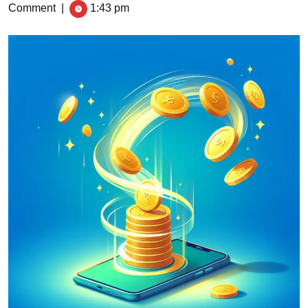
Comment
|
1:43 pm