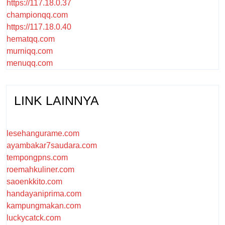
https://117.18.0.37
championqq.com
https://117.18.0.40
hematqq.com
murniqq.com
menuqq.com
LINK LAINNYA
lesehangurame.com
ayambakar7saudara.com
tempongpns.com
roemahkuliner.com
saoenkkito.com
handayaniprima.com
kampungmakan.com
luckycatck.com