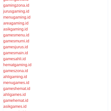
gamingzona.id
jurusgaming.id
menugaming.id
areagaming.id
asikgaming.id
gamesmenu.id
gamesmurni.id
gamesjurus.id
gamesmain.id
gamesahli.id
hematgaming.id
gameszona.id
ahligaming.id
menugames.id
gameshemat.id
ahligames.id
gamehemat.id
asikgames.id