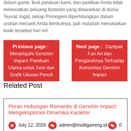
dalam game. Ikuti panduan kami, dan pastikan Anda tidak
melewatkan peluang fantastis yang ditawarkan di dunia
Teyvat. Ingat, setiap Primogem diperhitungkan dalam
undian menarik Anda berikutnya, jadi mulailah menukarkan
kode tersebut hari ini!
Previous page
Next page
Dampak
Menjelajahi Genshin
Fan Art dan
Impact: Panduan
Pengaruhnya Terhadap
Utama untuk Seni dan
Komunitas Genshin
Grafik Ukuran Penuh
Impact
Related Post
Peran Hubungan Romantis di Genshin Impact:
Mengeksplorasi Dinamika Karakter
July 12, 2026
admin@multigaming.id
0