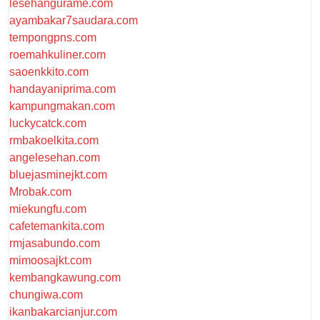
lesehangurame.com
ayambakar7saudara.com
tempongpns.com
roemahkuliner.com
saoenkkito.com
handayaniprima.com
kampungmakan.com
luckycatck.com
rmbakoelkita.com
angelesehan.com
bluejasminejkt.com
Mrobak.com
miekungfu.com
cafetemankita.com
rmjasabundo.com
mimoosajkt.com
kembangkawung.com
chungiwa.com
ikanbakarcianjur.com