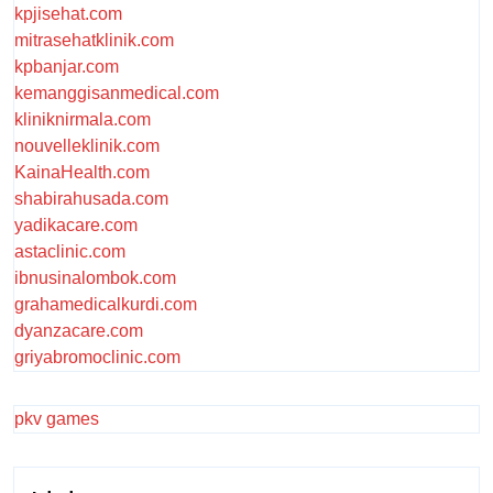
kpjisehat.com
mitrasehatklinik.com
kpbanjar.com
kemanggisanmedical.com
kliniknirmala.com
nouvelleklinik.com
KainaHealth.com
shabirahusada.com
yadikacare.com
astaclinic.com
ibnusinalombok.com
grahamedicalkurdi.com
dyanzacare.com
griyabromoclinic.com
pkv games