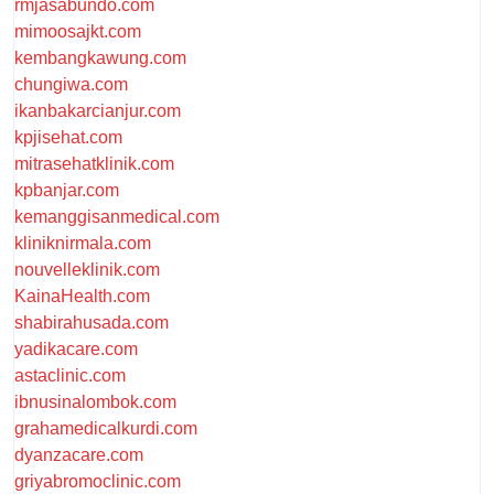
rmjasabundo.com
mimoosajkt.com
kembangkawung.com
chungiwa.com
ikanbakarcianjur.com
kpjisehat.com
mitrasehatklinik.com
kpbanjar.com
kemanggisanmedical.com
kliniknirmala.com
nouvelleklinik.com
KainaHealth.com
shabirahusada.com
yadikacare.com
astaclinic.com
ibnusinalombok.com
grahamedicalkurdi.com
dyanzacare.com
griyabromoclinic.com