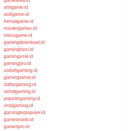
gamearea.id
ahligame.id
asikgame.id
hematgame.id
mastergames.id
menugame.id
gamingdownload.id
gamingbaru.id
gamingviral.id
gamingpro.id
unduhgaming.id
gamingsehat.id
daftargaming.id
sehatgaming.id
populergaming.id
viralgaming.id
gamingterpopuler.id
gamesnoob.id
gamespro.id