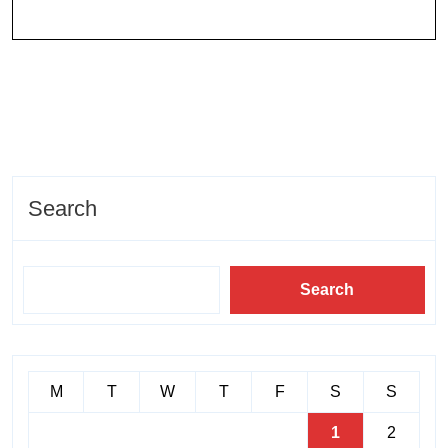
Search
Search
M
T
W
T
F
S
S
1
2