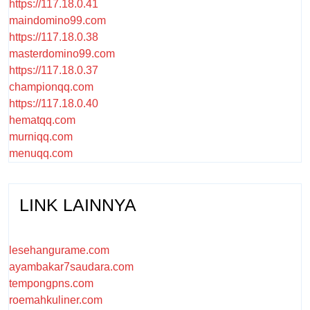
https://117.18.0.41
maindomino99.com
https://117.18.0.38
masterdomino99.com
https://117.18.0.37
championqq.com
https://117.18.0.40
hematqq.com
murniqq.com
menuqq.com
LINK LAINNYA
lesehangurame.com
ayambakar7saudara.com
tempongpns.com
roemahkuliner.com