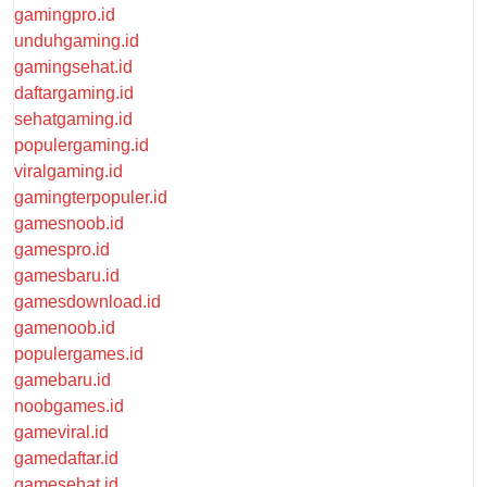
gamingpro.id
unduhgaming.id
gamingsehat.id
daftargaming.id
sehatgaming.id
populergaming.id
viralgaming.id
gamingterpopuler.id
gamesnoob.id
gamespro.id
gamesbaru.id
gamesdownload.id
gamenoob.id
populergames.id
gamebaru.id
noobgames.id
gameviral.id
gamedaftar.id
gamesehat.id