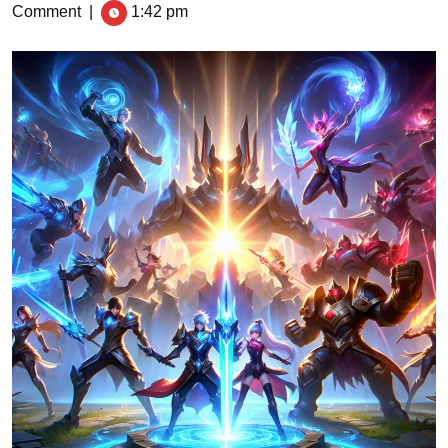
Comment
|
1:42 pm