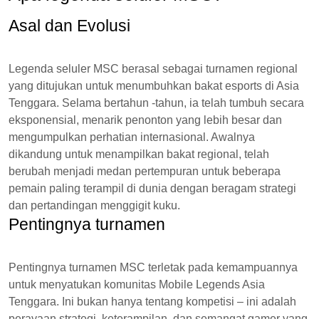
Asal dan Evolusi
Legenda seluler MSC berasal sebagai turnamen regional
yang ditujukan untuk menumbuhkan bakat esports di Asia
Tenggara. Selama bertahun -tahun, ia telah tumbuh secara
eksponensial, menarik penonton yang lebih besar dan
mengumpulkan perhatian internasional. Awalnya
dikandung untuk menampilkan bakat regional, telah
berubah menjadi medan pertempuran untuk beberapa
pemain paling terampil di dunia dengan beragam strategi
dan pertandingan menggigit kuku.
Pentingnya turnamen
Pentingnya turnamen MSC terletak pada kemampuannya
untuk menyatukan komunitas Mobile Legends Asia
Tenggara. Ini bukan hanya tentang kompetisi – ini adalah
perayaan strategi, keterampilan, dan semangat gamer yang