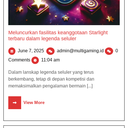
Meluncurkan fasilitas keanggotaan Starlight
terbaru dalam legenda seluler
June 7, 2025
admin@multigaming.id
0
Comments
11:04 am
Dalam lanskap legenda seluler yang terus
berkembang, tetap di depan kompetisi dan
memaksimalkan pengalaman bermain [...]
View More