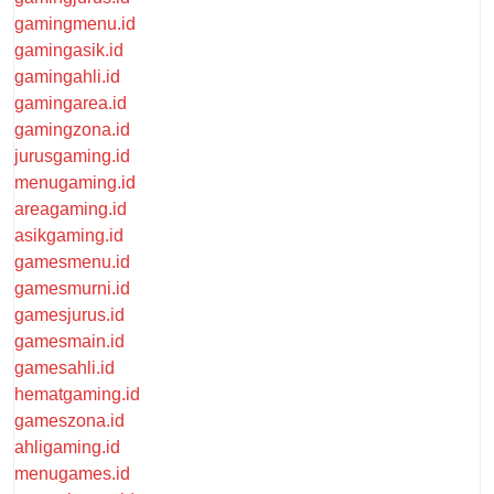
gamingmenu.id
gamingasik.id
gamingahli.id
gamingarea.id
gamingzona.id
jurusgaming.id
menugaming.id
areagaming.id
asikgaming.id
gamesmenu.id
gamesmurni.id
gamesjurus.id
gamesmain.id
gamesahli.id
hematgaming.id
gameszona.id
ahligaming.id
menugames.id