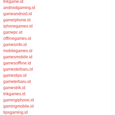
trikgame.id
androidgaming.id
gameandroid.id
gameiphone.id
iphonegames.id
gamepc.id
offlinegames.id
gamesinfo.id
mobilegames.id
gamesmobile.id
gamesoffline.id
gamesterbaru.id
gamestips.id
gameterbaru.id
gamestrik.id
trikgames.id
gamingiphone.id
gamingmobile.id
tipsgaming.id