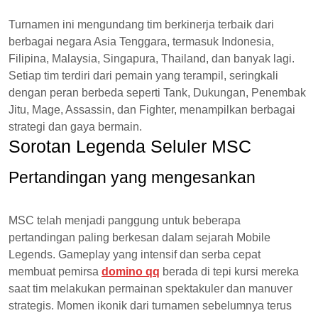
Turnamen ini mengundang tim berkinerja terbaik dari
berbagai negara Asia Tenggara, termasuk Indonesia,
Filipina, Malaysia, Singapura, Thailand, dan banyak lagi.
Setiap tim terdiri dari pemain yang terampil, seringkali
dengan peran berbeda seperti Tank, Dukungan, Penembak
Jitu, Mage, Assassin, dan Fighter, menampilkan berbagai
strategi dan gaya bermain.
Sorotan Legenda Seluler MSC
Pertandingan yang mengesankan
MSC telah menjadi panggung untuk beberapa
pertandingan paling berkesan dalam sejarah Mobile
Legends. Gameplay yang intensif dan serba cepat
membuat pemirsa
domino qq
berada di tepi kursi mereka
saat tim melakukan permainan spektakuler dan manuver
strategis. Momen ikonik dari turnamen sebelumnya terus