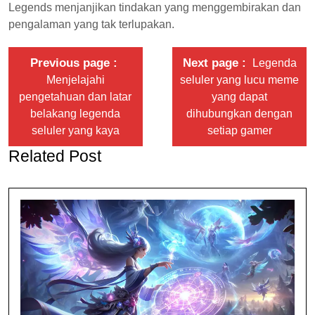
Legends menjanjikan tindakan yang menggembirakan dan
pengalaman yang tak terlupakan.
Previous page
Next page
Legenda
Menjelajahi
seluler yang lucu meme
pengetahuan dan latar
yang dapat
belakang legenda
dihubungkan dengan
seluler yang kaya
setiap gamer
Related Post