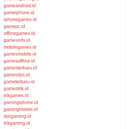
gameandroid.id
gameiphone.id
iphonegames.id
gamepc.id
offlinegames.id
gamesinfo.id
mobilegames.id
gamesmobile.id
gamesoffline.id
gamesterbaru.id
gamestips.id
gameterbaru.id
gamestrik.id
trikgames.id
gamingiphone.id
gamingmobile.id
tipsgaming.id
trikgaming.id