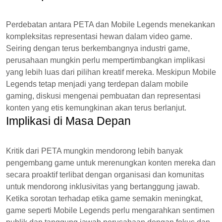
Perdebatan antara PETA dan Mobile Legends menekankan
kompleksitas representasi hewan dalam video game.
Seiring dengan terus berkembangnya industri game,
perusahaan mungkin perlu mempertimbangkan implikasi
yang lebih luas dari pilihan kreatif mereka. Meskipun Mobile
Legends tetap menjadi yang terdepan dalam mobile
gaming, diskusi mengenai pembuatan dan representasi
konten yang etis kemungkinan akan terus berlanjut.
Implikasi di Masa Depan
Kritik dari PETA mungkin mendorong lebih banyak
pengembang game untuk merenungkan konten mereka dan
secara proaktif terlibat dengan organisasi dan komunitas
untuk mendorong inklusivitas yang bertanggung jawab.
Ketika sorotan terhadap etika game semakin meningkat,
game seperti Mobile Legends perlu mengarahkan sentimen