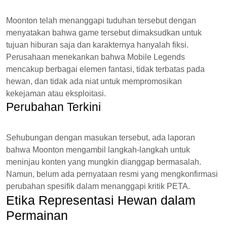
Moonton telah menanggapi tuduhan tersebut dengan
menyatakan bahwa game tersebut dimaksudkan untuk
tujuan hiburan saja dan karakternya hanyalah fiksi.
Perusahaan menekankan bahwa Mobile Legends
mencakup berbagai elemen fantasi, tidak terbatas pada
hewan, dan tidak ada niat untuk mempromosikan
kekejaman atau eksploitasi.
Perubahan Terkini
Sehubungan dengan masukan tersebut, ada laporan
bahwa Moonton mengambil langkah-langkah untuk
meninjau konten yang mungkin dianggap bermasalah.
Namun, belum ada pernyataan resmi yang mengkonfirmasi
perubahan spesifik dalam menanggapi kritik PETA.
Etika Representasi Hewan dalam
Permainan