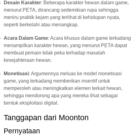
Desain Karakter
: Beberapa karakter hewan dalam game,
menurut PETA, dirancang sedemikian rupa sehingga
meniru praktik kejam yang terlihat di kehidupan nyata,
seperti berkelahi atau menangkap.
Acara Dalam Game
: Acara khusus dalam game terkadang
menampilkan karakter hewan, yang menurut PETA dapat
membuat pemain tidak peka terhadap masalah
kesejahteraan hewan.
Monetisasi
: Argumennya meluas ke model monetisasi
game, yang terkadang memberikan insentif untuk
memperoleh atau meningkatkan elemen terkait hewan,
sehingga mendorong apa yang mereka lihat sebagai
bentuk eksploitasi digital.
Tanggapan dari Moonton
Pernyataan