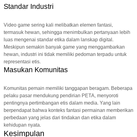
Standar Industri
Video game sering kali melibatkan elemen fantasi,
termasuk hewan, sehingga menimbulkan pertanyaan lebih
luas mengenai standar etika dalam lanskap digital.
Meskipun semakin banyak game yang menggambarkan
hewan, industri ini tidak memiliki pedoman terpadu untuk
representasi etis.
Masukan Komunitas
Komunitas pemain memiliki tanggapan beragam. Beberapa
pelaku pasar mendukung pendirian PETA, menyoroti
pentingnya pertimbangan etis dalam media. Yang lain
berpendapat bahwa konteks fantasi permainan memberikan
perbedaan yang jelas dari tindakan dan etika dalam
kehidupan nyata.
Kesimpulan