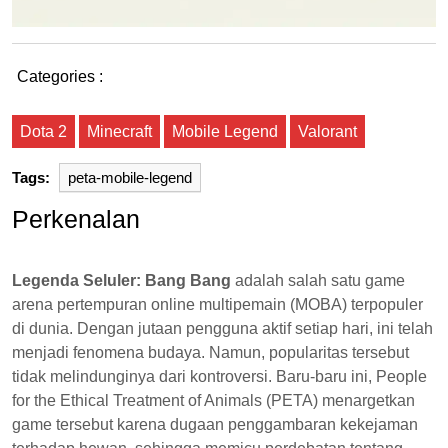
Categories :
Dota 2
Minecraft
Mobile Legend
Valorant
Tags:
peta-mobile-legend
Perkenalan
Legenda Seluler: Bang Bang
adalah salah satu game
arena pertempuran online multipemain (MOBA) terpopuler
di dunia. Dengan jutaan pengguna aktif setiap hari, ini telah
menjadi fenomena budaya. Namun, popularitas tersebut
tidak melindunginya dari kontroversi. Baru-baru ini, People
for the Ethical Treatment of Animals (PETA) menargetkan
game tersebut karena dugaan penggambaran kekejaman