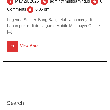
May 29, 2025
admin@multigaming.id
0
Comments
6:35 pm
Legenda Seluler: Bang Bang telah lama menjadi
bahan pokok di dunia game Mobile Multipayer Online
[...]
View More
Search