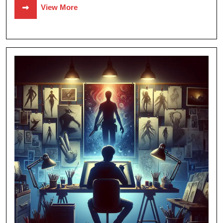
View More