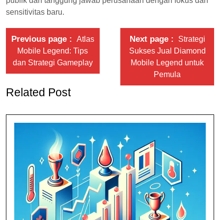
publik dan tanggung jawab perusahaan dengan fokus dan
sensitivitas baru.
Previous page
Next page
Atlas
Strategi
Mobile Legend: Tips
Sukses Jual Diamond
dan Strategi Gameplay
Mobile Legend untuk
Pemula
Related Post