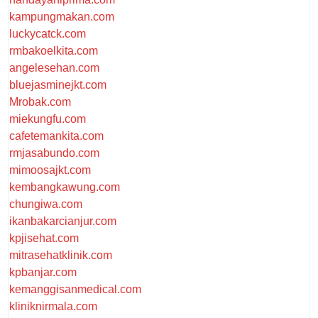
kampungmakan.com
luckycatck.com
rmbakoelkita.com
angelesehan.com
bluejasminejkt.com
Mrobak.com
miekungfu.com
cafetemankita.com
rmjasabundo.com
mimoosajkt.com
kembangkawung.com
chungiwa.com
ikanbakarcianjur.com
kpjisehat.com
mitrasehatklinik.com
kpbanjar.com
kemanggisanmedical.com
kliniknirmala.com