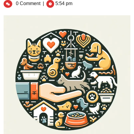
0 Comment
|
5:54 pm