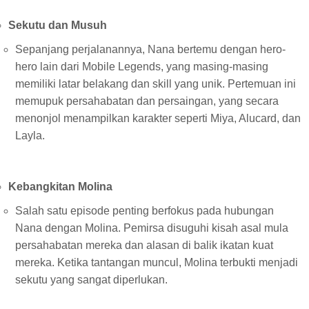
Sekutu dan Musuh
Sepanjang perjalanannya, Nana bertemu dengan hero-
hero lain dari Mobile Legends, yang masing-masing
memiliki latar belakang dan skill yang unik. Pertemuan ini
memupuk persahabatan dan persaingan, yang secara
menonjol menampilkan karakter seperti Miya, Alucard, dan
Layla.
Kebangkitan Molina
Salah satu episode penting berfokus pada hubungan
Nana dengan Molina. Pemirsa disuguhi kisah asal mula
persahabatan mereka dan alasan di balik ikatan kuat
mereka. Ketika tantangan muncul, Molina terbukti menjadi
sekutu yang sangat diperlukan.