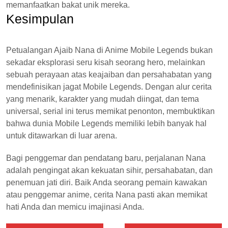
memanfaatkan bakat unik mereka.
Kesimpulan
Petualangan Ajaib Nana di Anime Mobile Legends bukan
sekadar eksplorasi seru kisah seorang hero, melainkan
sebuah perayaan atas keajaiban dan persahabatan yang
mendefinisikan jagat Mobile Legends. Dengan alur cerita
yang menarik, karakter yang mudah diingat, dan tema
universal, serial ini terus memikat penonton, membuktikan
bahwa dunia Mobile Legends memiliki lebih banyak hal
untuk ditawarkan di luar arena.
Bagi penggemar dan pendatang baru, perjalanan Nana
adalah pengingat akan kekuatan sihir, persahabatan, dan
penemuan jati diri. Baik Anda seorang pemain kawakan
atau penggemar anime, cerita Nana pasti akan memikat
hati Anda dan memicu imajinasi Anda.