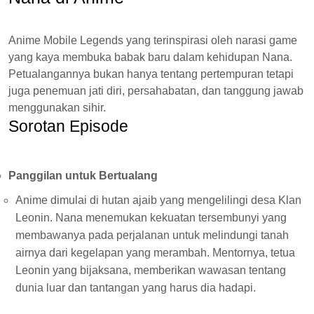
Anime Mobile Legends yang terinspirasi oleh narasi game
yang kaya membuka babak baru dalam kehidupan Nana.
Petualangannya bukan hanya tentang pertempuran tetapi
juga penemuan jati diri, persahabatan, dan tanggung jawab
menggunakan sihir.
Sorotan Episode
Panggilan untuk Bertualang
Anime dimulai di hutan ajaib yang mengelilingi desa Klan
Leonin. Nana menemukan kekuatan tersembunyi yang
membawanya pada perjalanan untuk melindungi tanah
airnya dari kegelapan yang merambah. Mentornya, tetua
Leonin yang bijaksana, memberikan wawasan tentang
dunia luar dan tantangan yang harus dia hadapi.