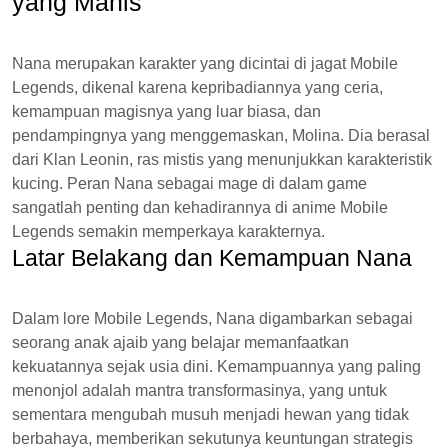
yang Manis
Nana merupakan karakter yang dicintai di jagat Mobile
Legends, dikenal karena kepribadiannya yang ceria,
kemampuan magisnya yang luar biasa, dan
pendampingnya yang menggemaskan, Molina. Dia berasal
dari Klan Leonin, ras mistis yang menunjukkan karakteristik
kucing. Peran Nana sebagai mage di dalam game
sangatlah penting dan kehadirannya di anime Mobile
Legends semakin memperkaya karakternya.
Latar Belakang dan Kemampuan Nana
Dalam lore Mobile Legends, Nana digambarkan sebagai
seorang anak ajaib yang belajar memanfaatkan
kekuatannya sejak usia dini. Kemampuannya yang paling
menonjol adalah mantra transformasinya, yang untuk
sementara mengubah musuh menjadi hewan yang tidak
berbahaya, memberikan sekutunya keuntungan strategis