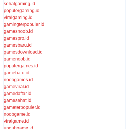
sehatgaming.id
populergaming.id
viralgaming.id
gamingterpopuler.id
gamesnoob.id
gamespro.id
gamesbaru.id
gamesdownload.id
gamenoob.id
populergames.id
gamebaru.id
noobgames.id
gameviral.id
gamedaftar.id
gamesehat.id
gameterpopuler.id
noobgame.id
viralgame.id
unduhgame.id