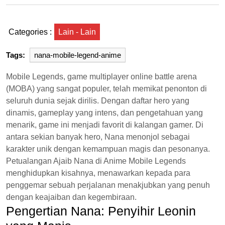
Categories :
Lain - Lain
Tags:
nana-mobile-legend-anime
Mobile Legends, game multiplayer online battle arena
(MOBA) yang sangat populer, telah memikat penonton di
seluruh dunia sejak dirilis. Dengan daftar hero yang
dinamis, gameplay yang intens, dan pengetahuan yang
menarik, game ini menjadi favorit di kalangan gamer. Di
antara sekian banyak hero, Nana menonjol sebagai
karakter unik dengan kemampuan magis dan pesonanya.
Petualangan Ajaib Nana di Anime Mobile Legends
menghidupkan kisahnya, menawarkan kepada para
penggemar sebuah perjalanan menakjubkan yang penuh
dengan keajaiban dan kegembiraan.
Pengertian Nana: Penyihir Leonin