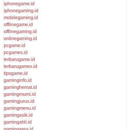
iphonegame.id
iphonegaming.id
mobilegaming.id
offlinegame.id
offlinegaming.id
onlinegaming.id
pcgame.id
pcgames.id
terbarugame.id
terbarugames.id
tipsgame.id
gaminginfo.id
gaminghemat.id
gamingmurni.id
gamingjurus.id
gamingmenu.id
gamingasik.id
gamingahli.id
gamingarea.id