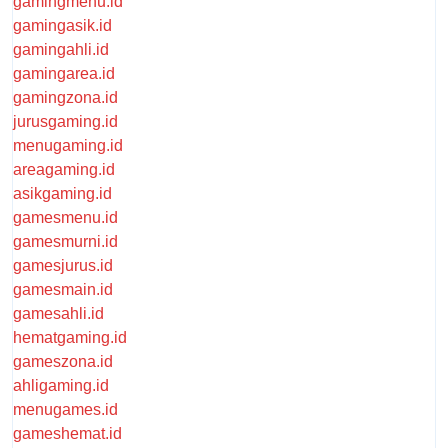
gamingmenu.id
gamingasik.id
gamingahli.id
gamingarea.id
gamingzona.id
jurusgaming.id
menugaming.id
areagaming.id
asikgaming.id
gamesmenu.id
gamesmurni.id
gamesjurus.id
gamesmain.id
gamesahli.id
hematgaming.id
gameszona.id
ahligaming.id
menugames.id
gameshemat.id