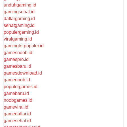
unduhgaming.id
gamingsehat.id
daftargaming.id
sehatgaming.id
populergaming.id
viralgaming.id
gamingterpopuler.id
gamesnoob.id
gamespro.id
gamesbaru.id
gamesdownload.id
gamenoob.id
populergames.id
gamebaru.id
noobgames.id
gameviral.id
gamedaftar.id
gamesehat.id