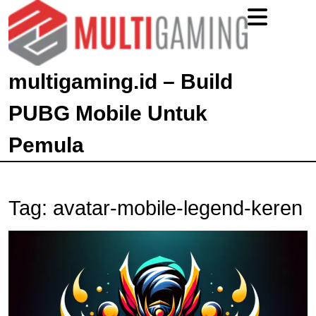
multigaming.id – Build
PUBG Mobile Untuk
Pemula
Tag:
avatar-mobile-legend-keren