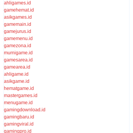
ahligames.id
gamehemat.id
asikgames.id
gamemain.id
gamejurus.id
gamemenu.id
gamezona.id
murnigame.id
gamesarea.id
gamearea.id
ahligame.id
asikgame.id
hematgame.id
mastergames.id
menugame.id
gamingdownload.id
gamingbaru.id
gamingviral.id
gamingpro.id