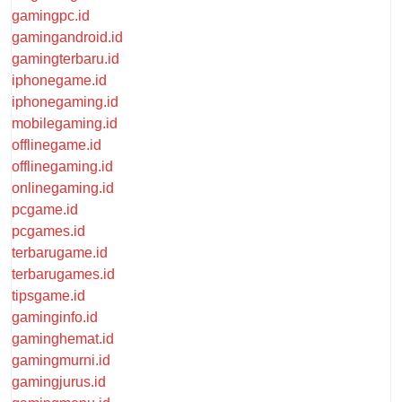
gamingpc.id
gamingandroid.id
gamingterbaru.id
iphonegame.id
iphonegaming.id
mobilegaming.id
offlinegame.id
offlinegaming.id
onlinegaming.id
pcgame.id
pcgames.id
terbarugame.id
terbarugames.id
tipsgame.id
gaminginfo.id
gaminghemat.id
gamingmurni.id
gamingjurus.id