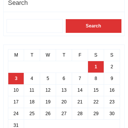
Search
Search
M
T
W
T
F
S
S
1
2
3
4
5
6
7
8
9
10
11
12
13
14
15
16
17
18
19
20
21
22
23
24
25
26
27
28
29
30
31