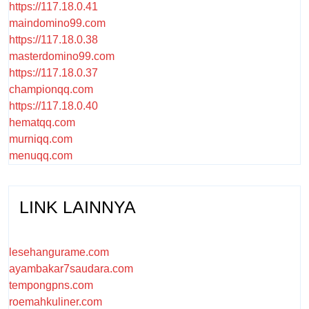
https://117.18.0.41
maindomino99.com
https://117.18.0.38
masterdomino99.com
https://117.18.0.37
championqq.com
https://117.18.0.40
hematqq.com
murniqq.com
menuqq.com
LINK LAINNYA
lesehangurame.com
ayambakar7saudara.com
tempongpns.com
roemahkuliner.com