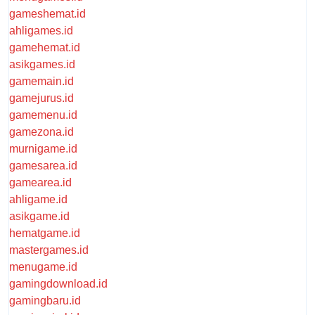
gameshemat.id
ahligames.id
gamehemat.id
asikgames.id
gamemain.id
gamejurus.id
gamemenu.id
gamezona.id
murnigame.id
gamesarea.id
gamearea.id
ahligame.id
asikgame.id
hematgame.id
mastergames.id
menugame.id
gamingdownload.id
gamingbaru.id