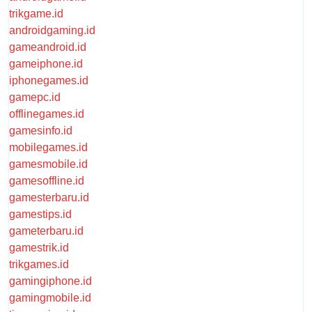
trikgame.id
androidgaming.id
gameandroid.id
gameiphone.id
iphonegames.id
gamepc.id
offlinegames.id
gamesinfo.id
mobilegames.id
gamesmobile.id
gamesoffline.id
gamesterbaru.id
gamestips.id
gameterbaru.id
gamestrik.id
trikgames.id
gamingiphone.id
gamingmobile.id