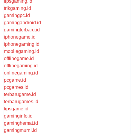
tipsgaming.id
trikgaming.id
gamingpc.id
gamingandroid.id
gamingterbaru.id
iphonegame.id
iphonegaming.id
mobilegaming.id
offlinegame.id
offlinegaming.id
onlinegaming.id
pcgame.id
pcgames.id
terbarugame.id
terbarugames.id
tipsgame.id
gaminginfo.id
gaminghemat.id
gamingmurni.id