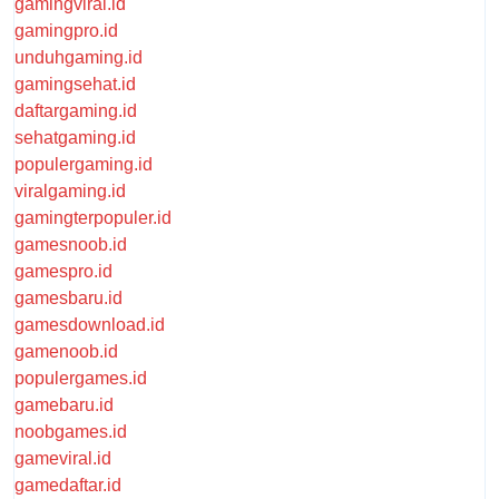
gamingviral.id
gamingpro.id
unduhgaming.id
gamingsehat.id
daftargaming.id
sehatgaming.id
populergaming.id
viralgaming.id
gamingterpopuler.id
gamesnoob.id
gamespro.id
gamesbaru.id
gamesdownload.id
gamenoob.id
populergames.id
gamebaru.id
noobgames.id
gameviral.id
gamedaftar.id