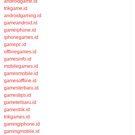
androidgame.id
trikgame.id
androidgaming.id
gameandroid.id
gameiphone.id
iphonegames.id
gamepc.id
offlinegames.id
gamesinfo.id
mobilegames.id
gamesmobile.id
gamesoffline.id
gamesterbaru.id
gamestips.id
gameterbaru.id
gamestrik.id
trikgames.id
gamingiphone.id
gamingmobile.id