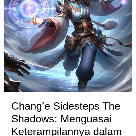
Chang’e Sidesteps The
Shadows: Menguasai
Keterampilannya dalam