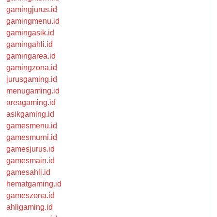
gamingjurus.id
gamingmenu.id
gamingasik.id
gamingahli.id
gamingarea.id
gamingzona.id
jurusgaming.id
menugaming.id
areagaming.id
asikgaming.id
gamesmenu.id
gamesmurni.id
gamesjurus.id
gamesmain.id
gamesahli.id
hematgaming.id
gameszona.id
ahligaming.id