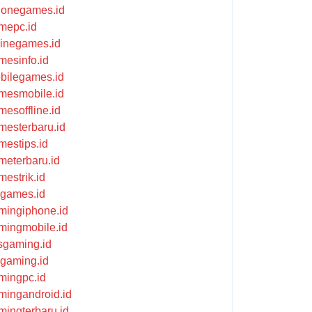
honegames.id
mepc.id
flinegames.id
mesinfo.id
bilegames.id
mesmobile.id
mesoffline.id
mesterbaru.id
mestips.id
meterbaru.id
mestrik.id
ikgames.id
mingiphone.id
mingmobile.id
psgaming.id
kgaming.id
mingpc.id
mingandroid.id
mingterbaru.id