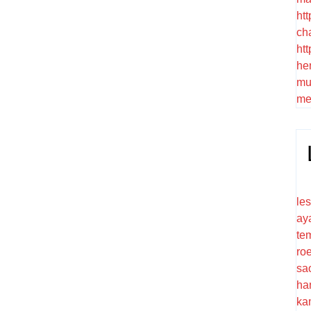
htt
ch
htt
he
mu
me
le
ay
te
ro
sa
ha
ka