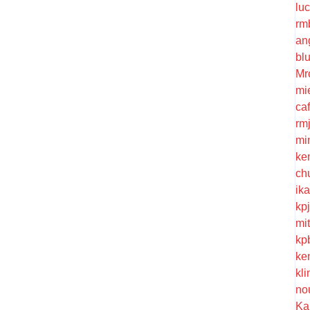
lu
rm
an
bl
Mr
mi
ca
rm
mi
ke
ch
ik
kp
mi
kp
ke
kl
no
Ka