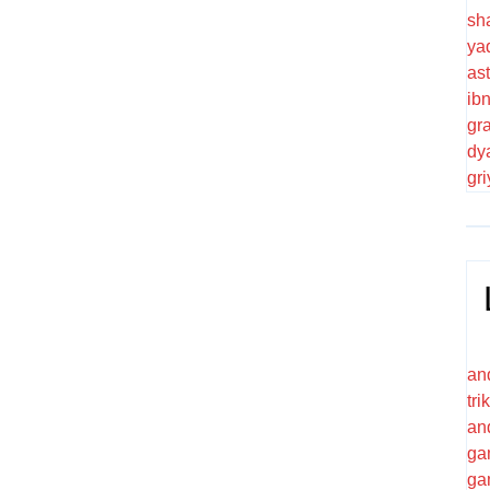
sh
ya
as
ib
gr
dy
gr
an
tr
an
ga
ga