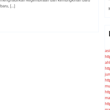
n menghadirkan kegembiraan dan kemungkinan baru
ru, [...]
as
htt
ah
htt
ju
htt
mu
htt
ma
htt
ma