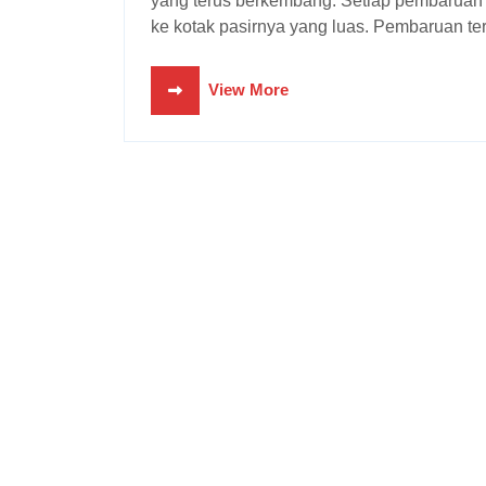
yang terus berkembang. Setiap pembarua
ke kotak pasirnya yang luas. Pembaruan terba
View More