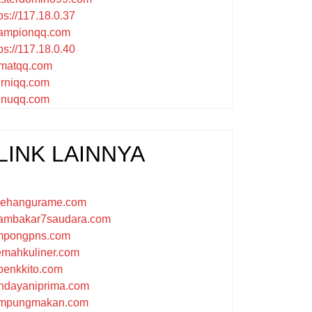
ps://117.18.0.37
ampionqq.com
ps://117.18.0.40
matqq.com
rniqq.com
nuqq.com
LINK LAINNYA
sehangurame.com
ambakar7saudara.com
mpongpns.com
emahkuliner.com
oenkkito.com
ndayaniprima.com
mpungmakan.com