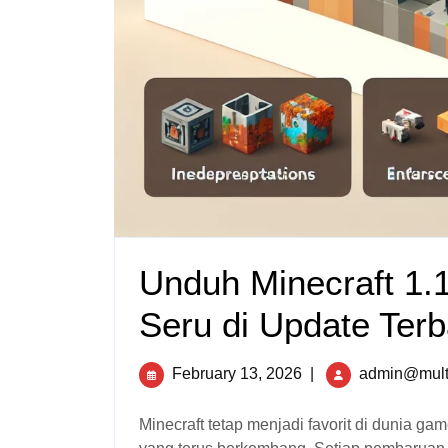
Unduh Minecraft 1.
Seru di Update Terb
February 13, 2026
|
admin@mult
Minecraft tetap menjadi favorit di dunia game, melibatkan jutaan pemain dengan alam semesta