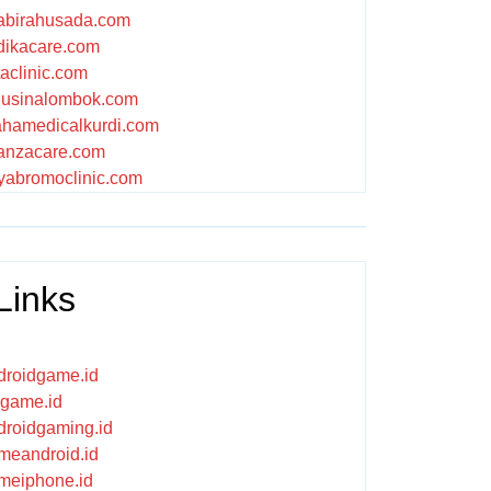
abirahusada.com
dikacare.com
taclinic.com
nusinalombok.com
ahamedicalkurdi.com
anzacare.com
iyabromoclinic.com
Links
droidgame.id
ikgame.id
droidgaming.id
meandroid.id
meiphone.id