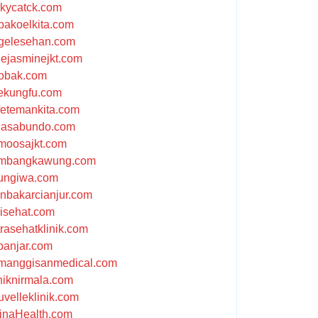
ckycatck.com
bakoelkita.com
gelesehan.com
uejasminejkt.com
obak.com
ekungfu.com
fetemankita.com
jasabundo.com
moosajkt.com
mbangkawung.com
ungiwa.com
anbakarcianjur.com
jisehat.com
trasehatklinik.com
banjar.com
manggisanmedical.com
iniknirmala.com
uvelleklinik.com
inaHealth.com