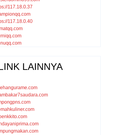
ps://117.18.0.37
ampionqq.com
ps://117.18.0.40
matqq.com
rniqq.com
nuqq.com
LINK LAINNYA
sehangurame.com
ambakar7saudara.com
mpongpns.com
emahkuliner.com
oenkkito.com
ndayaniprima.com
mpungmakan.com