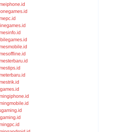
meiphone.id
honegames.id
mepc.id
flinegames.id
mesinfo.id
bilegames.id
mesmobile.id
mesoffline.id
mesterbaru.id
mestips.id
meterbaru.id
mestrik.id
ikgames.id
mingiphone.id
mingmobile.id
psgaming.id
kgaming.id
mingpc.id
mingandroid.id