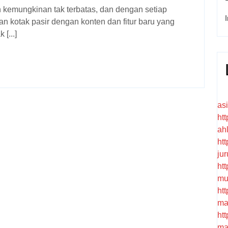
 kotak pasir dengan konten dan fitur baru yang
[...]
as
htt
ah
htt
ju
htt
mu
htt
ma
htt
ma