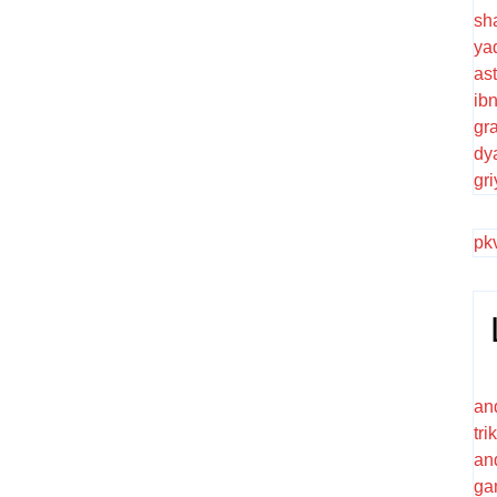
sh
ya
as
ib
gr
dy
gr
pk
an
tr
an
ga