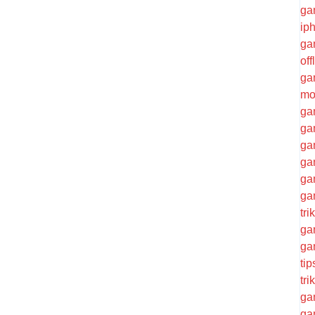
ga
ip
ga
of
ga
mo
ga
ga
ga
ga
ga
ga
tr
ga
ga
ti
tri
ga
ga