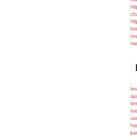
htt
ch
htt
he
mu
me
le
ay
te
ro
sa
ha
ka