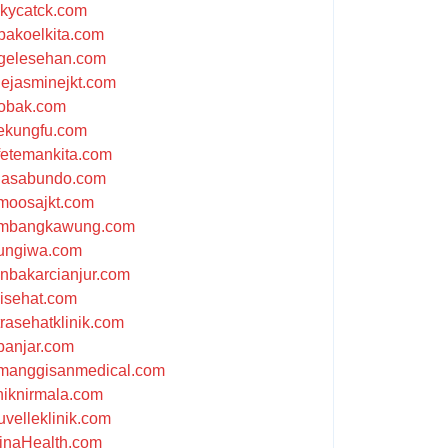
ckycatck.com
bakoelkita.com
gelesehan.com
uejasminejkt.com
obak.com
ekungfu.com
fetemankita.com
jasabundo.com
moosajkt.com
mbangkawung.com
ungiwa.com
anbakarcianjur.com
jisehat.com
trasehatklinik.com
banjar.com
manggisanmedical.com
iniknirmala.com
uvelleklinik.com
inaHealth.com