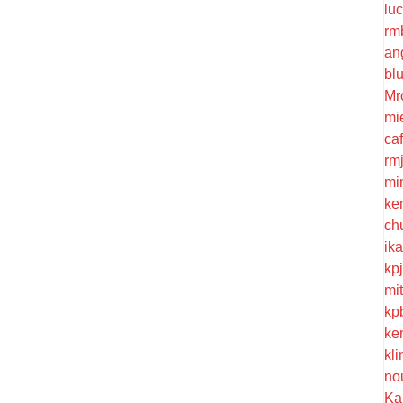
lu
rm
an
bl
Mr
mi
ca
rm
mi
ke
ch
ik
kp
mi
kp
ke
kl
no
Ka