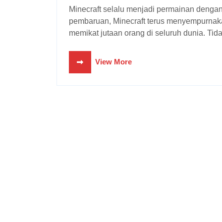
Minecraft selalu menjadi permainan dengan kemungkinan tak terbatas, dan dengan setiap
pembaruan, Minecraft terus menyempurnakan
memikat jutaan orang di seluruh dunia. Tidak 
View More