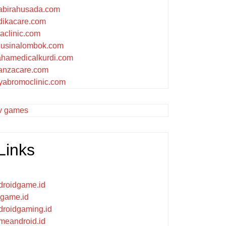
abirahusada.com
dikacare.com
taclinic.com
nusinalombok.com
ahamedicalkurdi.com
anzacare.com
iyabromoclinic.com
v games
Links
droidgame.id
ikgame.id
droidgaming.id
meandroid.id