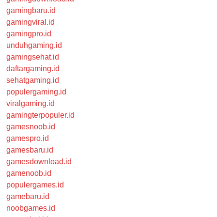
gamingbaru.id
gamingviral.id
gamingpro.id
unduhgaming.id
gamingsehat.id
daftargaming.id
sehatgaming.id
populergaming.id
viralgaming.id
gamingterpopuler.id
gamesnoob.id
gamespro.id
gamesbaru.id
gamesdownload.id
gamenoob.id
populergames.id
gamebaru.id
noobgames.id