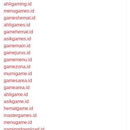
ahligaming.id
menugames.id
gameshemat.id
ahligames.id
gamehemat.id
asikgames.id
gamemain.id
gamejurus.id
gamemenu.id
gamezona.id
murnigame.id
gamesarea.id
gamearea.id
ahligame.id
asikgame.id
hematgame.id
mastergames.id
menugame.id
gamingdownload.id