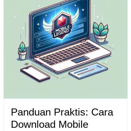
Panduan Praktis: Cara
Download Mobile