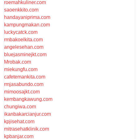
roemahkuliner.com
saoenkkito.com
handayaniprima.com
kampungmakan.com
luckycatck.com
rmbakoelkita.com
angelesehan.com
bluejasminejkt.com
Mrobak.com
miekungfu.com
cafetemankita.com
rmjasabundo.com
mimoosajkt.com
kembangkawung.com
chungiwa.com
ikanbakarcianjur.com
kpjisehat.com
mitrasehatklinik.com
kpbanjar.com