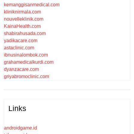
kemanggisanmedical.com
kliniknirmala.com
nouvelleklinik.com
KainaHealth.com
shabirahusada.com
yadikacare.com
astaclinic.com
ibnusinalombok.com
grahamedicalkurdi.com
dyanzacare.com
griyabromoclinic.com
Links
androidgame.id