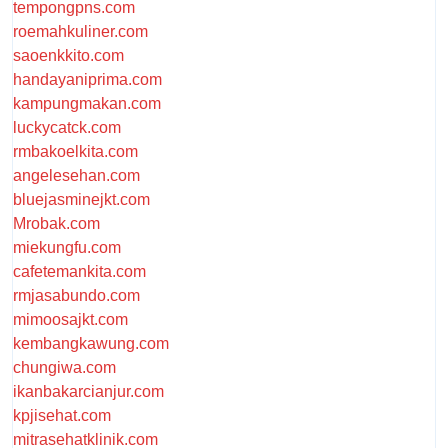
tempongpns.com
roemahkuliner.com
saoenkkito.com
handayaniprima.com
kampungmakan.com
luckycatck.com
rmbakoelkita.com
angelesehan.com
bluejasminejkt.com
Mrobak.com
miekungfu.com
cafetemankita.com
rmjasabundo.com
mimoosajkt.com
kembangkawung.com
chungiwa.com
ikanbakarcianjur.com
kpjisehat.com
mitrasehatklinik.com