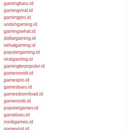
gamingbaru.id
gamingviral.id
gamingpro.id
unduhgaming.id
gamingsehat.id
daftargaming.id
sehatgaming.id
populergaming.id
viralgaming.id
gamingterpopuler.id
gamesnoob.id
gamespro.id
gamesbaru.id
gamesdownload.id
gamenoob.id
populergames.id
gamebaru.id
noobgames.id
gameviral.id