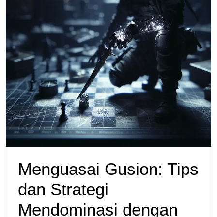
Menguasai Gusion: Tips
dan Strategi
Mendominasi dengan