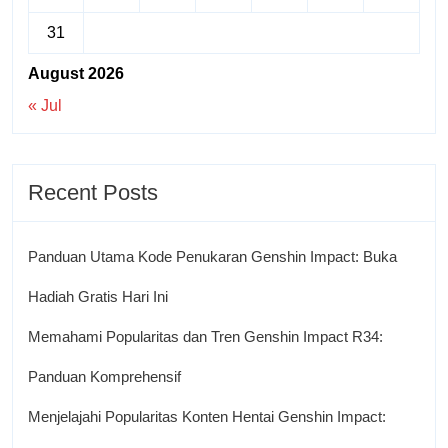
31
August 2026
« Jul
Recent Posts
Panduan Utama Kode Penukaran Genshin Impact: Buka
Hadiah Gratis Hari Ini
Memahami Popularitas dan Tren Genshin Impact R34:
Panduan Komprehensif
Menjelajahi Popularitas Konten Hentai Genshin Impact: