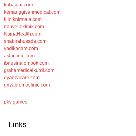
kpbanjar.com
kemanggisanmedical.com
kliniknirmala.com
nouvelleklinik.com
KainaHealth.com
shabirahusada.com
yadikacare.com
astaclinic.com
ibnusinalombok.com
grahamedicalkurdi.com
dyanzacare.com
griyabromoclinic.com
pkv games
Links