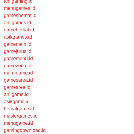
ahligaming.id
menugames.id
gameshemat.id
ahligames.id
gamehemat.id
asikgames.id
gamemain.id
gamejurus.id
gamemenu.id
gamezona.id
murnigame.id
gamesarea.id
gamearea.id
ahligame.id
asikgame.id
hematgame.id
mastergames.id
menugame.id
gamingdownload.id