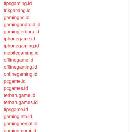
tipsgaming.id
trikgaming.id
gamingpc.id
gamingandroid.id
gamingterbaru.id
iphonegame.id
iphonegaming.id
mobilegaming.id
offlinegame.id
offlinegaming.id
onlinegaming.id
pcgame.id
pcgames.id
terbarugame.id
terbarugames.id
tipsgame.id
gaminginfo.id
gaminghemat.id
gamingmurni.id