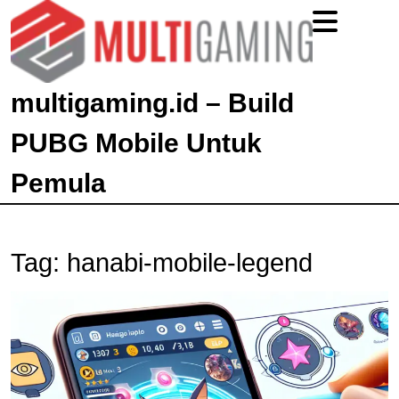
multigaming.id – Build
PUBG Mobile Untuk
Pemula
Tag:
hanabi-mobile-legend