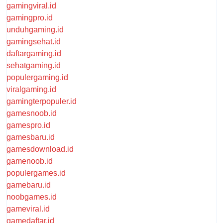
gamingviral.id
gamingpro.id
unduhgaming.id
gamingsehat.id
daftargaming.id
sehatgaming.id
populergaming.id
viralgaming.id
gamingterpopuler.id
gamesnoob.id
gamespro.id
gamesbaru.id
gamesdownload.id
gamenoob.id
populergames.id
gamebaru.id
noobgames.id
gameviral.id
gamedaftar.id