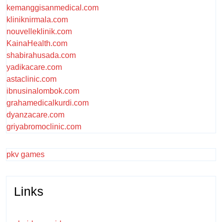
kemanggisanmedical.com
kliniknirmala.com
nouvelleklinik.com
KainaHealth.com
shabirahusada.com
yadikacare.com
astaclinic.com
ibnusinalombok.com
grahamedicalkurdi.com
dyanzacare.com
griyabromoclinic.com
pkv games
Links