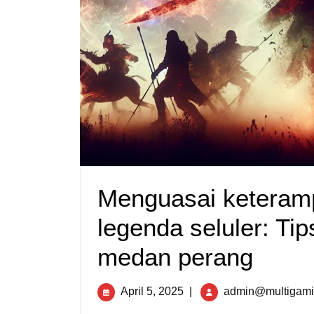
Menguasai keteram
legenda seluler: Ti
medan perang
April 5, 2025
|
admin@multigami