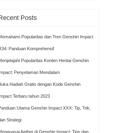
Recent Posts
Memahami Popularitas dan Tren Genshin Impact
R34: Panduan Komprehensif
Menjelajahi Popularitas Konten Hentai Genshin
Impact: Penyelaman Mendalam
Buka Hadiah Gratis dengan Kode Genshin
Impact Terbaru tahun 2023
Panduan Utama Genshin Impact XXX: Tip, Trik,
dan Strategi
Menguasai Aether di Genshin Impact: Tips dan