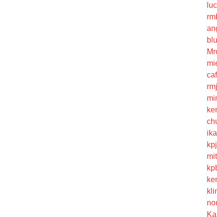
lu
rm
an
bl
Mr
mi
ca
rm
mi
ke
ch
ik
kp
mi
kp
ke
kl
no
Ka