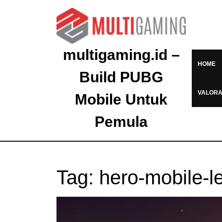
multigaming.id –
HOME
Build PUBG
VALOR
Mobile Untuk
Pemula
Tag:
hero-mobile-l