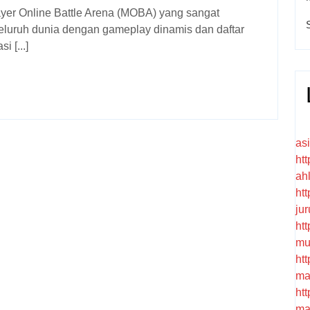
seluruh dunia dengan gameplay dinamis dan daftar
 [...]
as
htt
ah
htt
ju
htt
mu
htt
ma
htt
ma