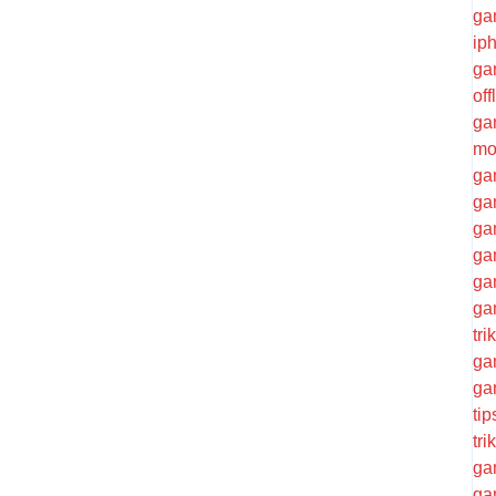
ga
ip
ga
of
ga
mo
ga
ga
ga
ga
ga
ga
tr
ga
ga
ti
tri
ga
ga