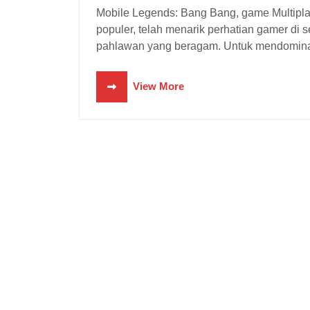
Mobile Legends: Bang Bang, game Multiplayer Online Battle Arena (MOBA) yang sangat
populer, telah menarik perhatian gamer di 
pahlawan yang beragam. Untuk mendominasi
View More