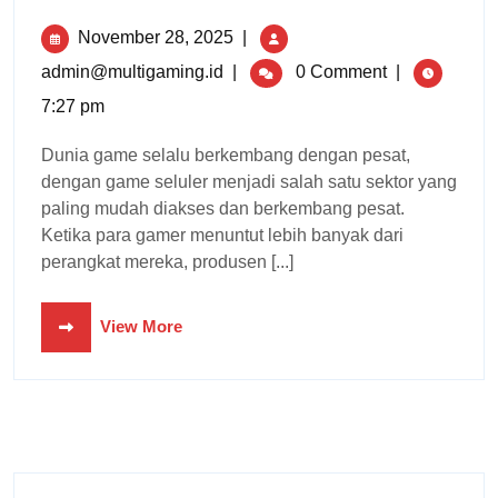
November 28, 2025
|
admin@multigaming.id
|
0 Comment
|
7:27 pm
Dunia game selalu berkembang dengan pesat,
dengan game seluler menjadi salah satu sektor yang
paling mudah diakses dan berkembang pesat.
Ketika para gamer menuntut lebih banyak dari
perangkat mereka, produsen [...]
View More