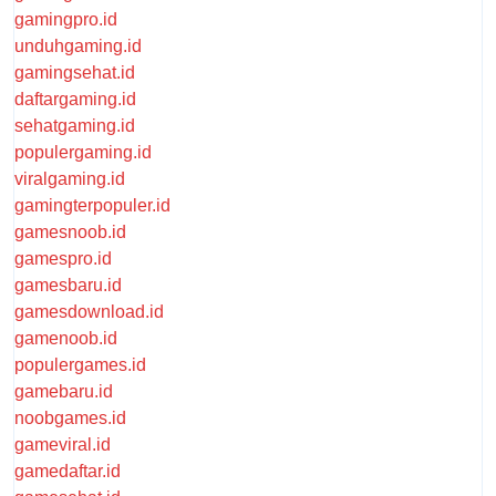
gamingpro.id
unduhgaming.id
gamingsehat.id
daftargaming.id
sehatgaming.id
populergaming.id
viralgaming.id
gamingterpopuler.id
gamesnoob.id
gamespro.id
gamesbaru.id
gamesdownload.id
gamenoob.id
populergames.id
gamebaru.id
noobgames.id
gameviral.id
gamedaftar.id