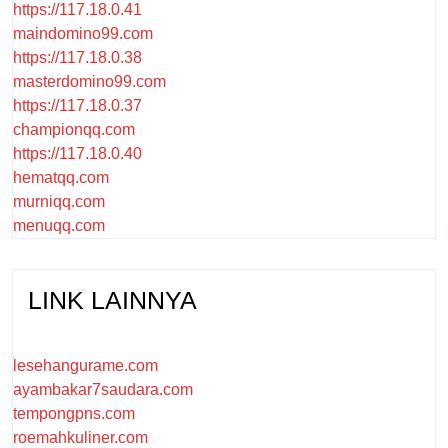
https://117.18.0.41
maindomino99.com
https://117.18.0.38
masterdomino99.com
https://117.18.0.37
championqq.com
https://117.18.0.40
hematqq.com
murniqq.com
menuqq.com
LINK LAINNYA
lesehangurame.com
ayambakar7saudara.com
tempongpns.com
roemahkuliner.com