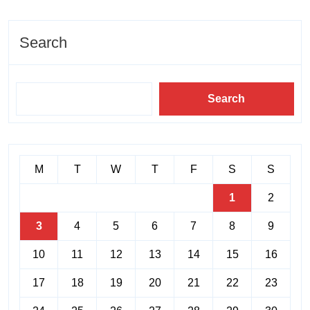
Search
Search
M
T
W
T
F
S
S
1
2
3
4
5
6
7
8
9
10
11
12
13
14
15
16
17
18
19
20
21
22
23