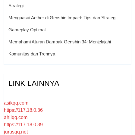
Strategi
Menguasai Aether di Genshin Impact: Tips dan Strategi
Gameplay Optimal
Memahami Aturan Dampak Genshin 34: Menjelajahi
Komunitas dan Trennya
LINK LAINNYA
asikqq.com
https://117.18.0.36
ahliqq.com
https://117.18.0.39
jurusqq.net