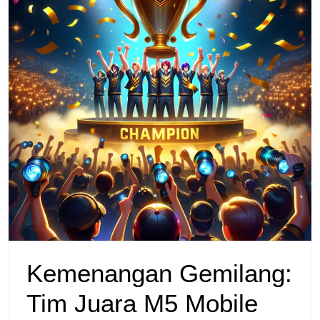
Kemenangan Gemilang:
Tim Juara M5 Mobile