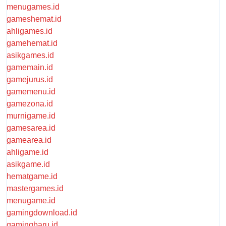
menugames.id
gameshemat.id
ahligames.id
gamehemat.id
asikgames.id
gamemain.id
gamejurus.id
gamemenu.id
gamezona.id
murnigame.id
gamesarea.id
gamearea.id
ahligame.id
asikgame.id
hematgame.id
mastergames.id
menugame.id
gamingdownload.id
gamingbaru.id