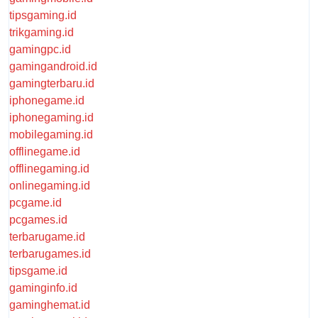
tipsgaming.id
trikgaming.id
gamingpc.id
gamingandroid.id
gamingterbaru.id
iphonegame.id
iphonegaming.id
mobilegaming.id
offlinegame.id
offlinegaming.id
onlinegaming.id
pcgame.id
pcgames.id
terbarugame.id
terbarugames.id
tipsgame.id
gaminginfo.id
gaminghemat.id