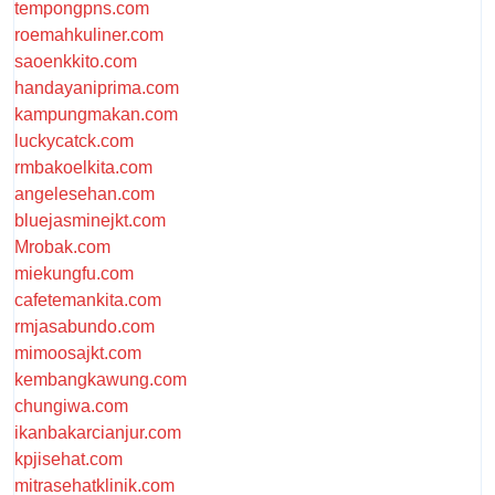
tempongpns.com
roemahkuliner.com
saoenkkito.com
handayaniprima.com
kampungmakan.com
luckycatck.com
rmbakoelkita.com
angelesehan.com
bluejasminejkt.com
Mrobak.com
miekungfu.com
cafetemankita.com
rmjasabundo.com
mimoosajkt.com
kembangkawung.com
chungiwa.com
ikanbakarcianjur.com
kpjisehat.com
mitrasehatklinik.com