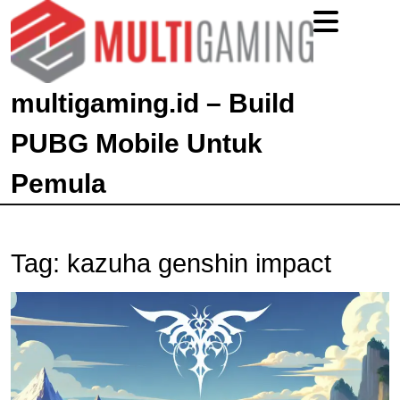
multigaming.id – Build
PUBG Mobile Untuk
Pemula
Tag:
kazuha genshin impact