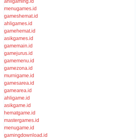
ahligaming.id
menugames.id
gameshemat.id
ahligames.id
gamehemat.id
asikgames.id
gamemain.id
gamejurus.id
gamemenu.id
gamezona.id
murnigame.id
gamesarea.id
gamearea.id
ahligame.id
asikgame.id
hematgame.id
mastergames.id
menugame.id
gamingdownload.id