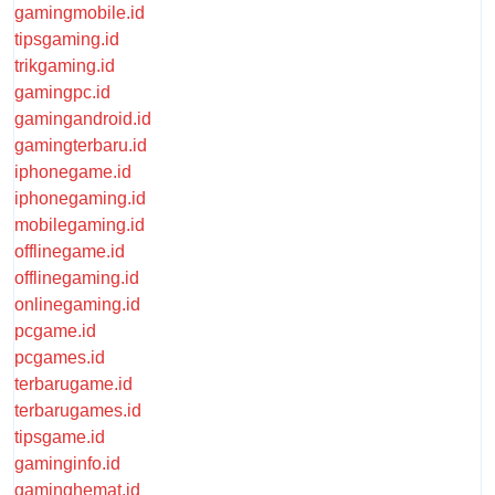
gamingmobile.id
tipsgaming.id
trikgaming.id
gamingpc.id
gamingandroid.id
gamingterbaru.id
iphonegame.id
iphonegaming.id
mobilegaming.id
offlinegame.id
offlinegaming.id
onlinegaming.id
pcgame.id
pcgames.id
terbarugame.id
terbarugames.id
tipsgame.id
gaminginfo.id
gaminghemat.id