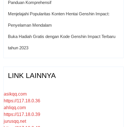
Panduan Komprehensif
Menjelajahi Popularitas Konten Hentai Genshin Impact:
Penyelaman Mendalam
Buka Hadiah Gratis dengan Kode Genshin Impact Terbaru
tahun 2023
LINK LAINNYA
asikqq.com
https://117.18.0.36
ahliqq.com
https://117.18.0.39
jurusqq.net