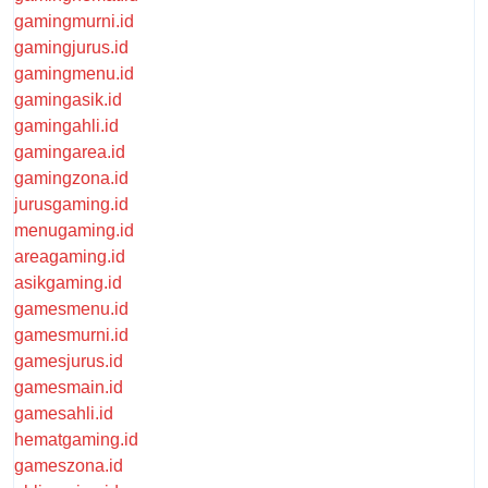
gamingmurni.id
gamingjurus.id
gamingmenu.id
gamingasik.id
gamingahli.id
gamingarea.id
gamingzona.id
jurusgaming.id
menugaming.id
areagaming.id
asikgaming.id
gamesmenu.id
gamesmurni.id
gamesjurus.id
gamesmain.id
gamesahli.id
hematgaming.id
gameszona.id