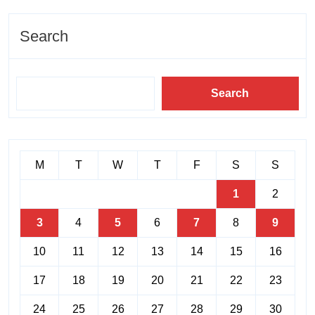
Search
Search
M
T
W
T
F
S
S
1
2
3
4
5
6
7
8
9
10
11
12
13
14
15
16
17
18
19
20
21
22
23
24
25
26
27
28
29
30