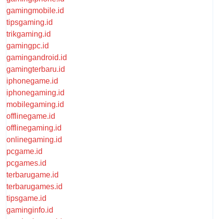
gamingmobile.id
tipsgaming.id
trikgaming.id
gamingpc.id
gamingandroid.id
gamingterbaru.id
iphonegame.id
iphonegaming.id
mobilegaming.id
offlinegame.id
offlinegaming.id
onlinegaming.id
pcgame.id
pcgames.id
terbarugame.id
terbarugames.id
tipsgame.id
gaminginfo.id