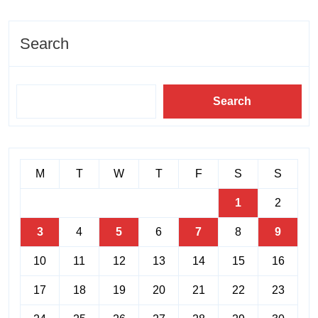
Search
Search
M
T
W
T
F
S
S
1
2
3
4
5
6
7
8
9
10
11
12
13
14
15
16
17
18
19
20
21
22
23