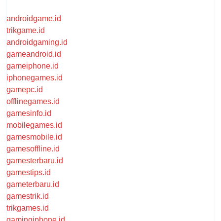
androidgame.id
trikgame.id
androidgaming.id
gameandroid.id
gameiphone.id
iphonegames.id
gamepc.id
offlinegames.id
gamesinfo.id
mobilegames.id
gamesmobile.id
gamesoffline.id
gamesterbaru.id
gamestips.id
gameterbaru.id
gamestrik.id
trikgames.id
gamingiphone.id