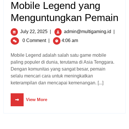
Mobile Legend yang
Menguntungkan Pemain
July 22, 2025
|
admin@multigaming.id
|
0 Comment
|
4:06 am
Mobile Legend adalah salah satu game mobile
paling populer di dunia, terutama di Asia Tenggara.
Dengan komunitas yang sangat besar, pemain
selalu mencari cara untuk meningkatkan
keterampilan dan mencapai kemenangan. [...]
View More