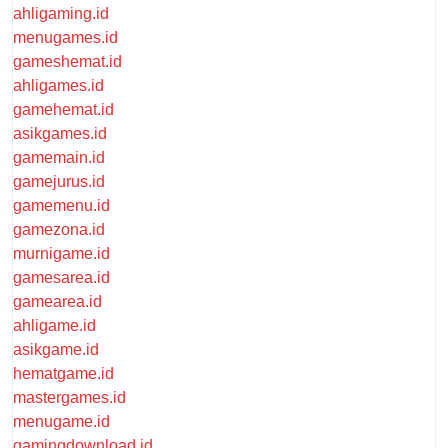
ahligaming.id
menugames.id
gameshemat.id
ahligames.id
gamehemat.id
asikgames.id
gamemain.id
gamejurus.id
gamemenu.id
gamezona.id
murnigame.id
gamesarea.id
gamearea.id
ahligame.id
asikgame.id
hematgame.id
mastergames.id
menugame.id
gamingdownload.id