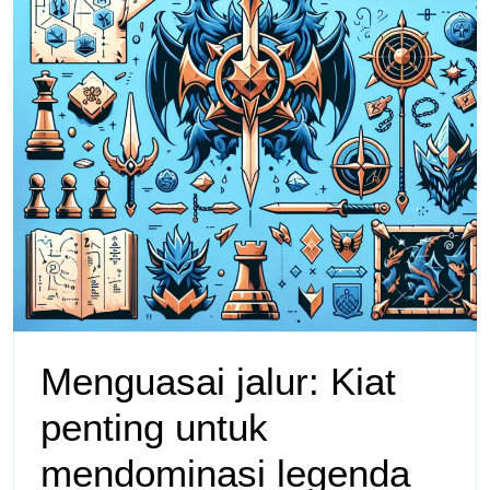
Menguasai jalur: Kiat
penting untuk
mendominasi legenda