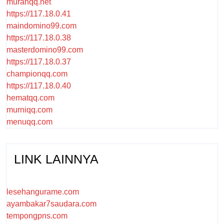
murahqq.net
https://117.18.0.41
maindomino99.com
https://117.18.0.38
masterdomino99.com
https://117.18.0.37
championqq.com
https://117.18.0.40
hematqq.com
murniqq.com
menuqq.com
LINK LAINNYA
lesehangurame.com
ayambakar7saudara.com
tempongpns.com