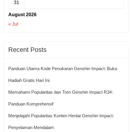
31
August 2026
« Jul
Recent Posts
Panduan Utama Kode Penukaran Genshin Impact: Buka
Hadiah Gratis Hari Ini
Memahami Popularitas dan Tren Genshin Impact R34:
Panduan Komprehensif
Menjelajahi Popularitas Konten Hentai Genshin Impact:
Penyelaman Mendalam