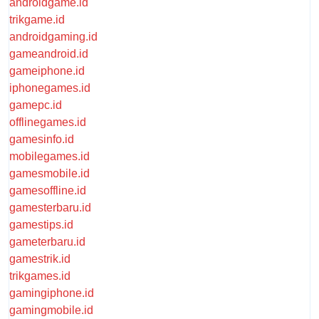
androidgame.id
trikgame.id
androidgaming.id
gameandroid.id
gameiphone.id
iphonegames.id
gamepc.id
offlinegames.id
gamesinfo.id
mobilegames.id
gamesmobile.id
gamesoffline.id
gamesterbaru.id
gamestips.id
gameterbaru.id
gamestrik.id
trikgames.id
gamingiphone.id
gamingmobile.id