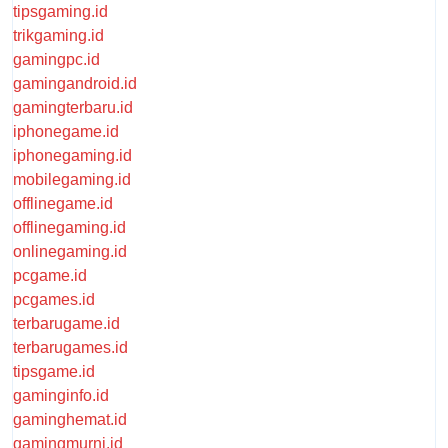
tipsgaming.id
trikgaming.id
gamingpc.id
gamingandroid.id
gamingterbaru.id
iphonegame.id
iphonegaming.id
mobilegaming.id
offlinegame.id
offlinegaming.id
onlinegaming.id
pcgame.id
pcgames.id
terbarugame.id
terbarugames.id
tipsgame.id
gaminginfo.id
gaminghemat.id
gamingmurni.id