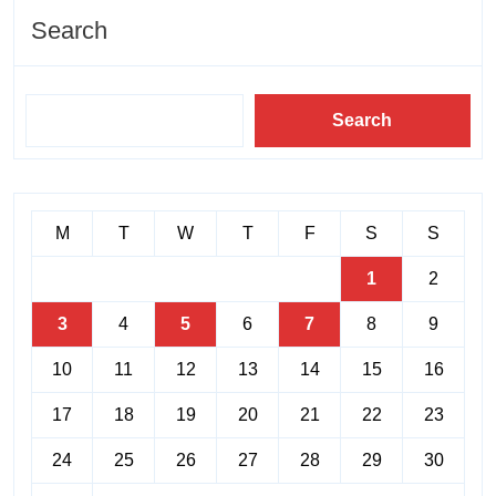
Search
Search
M
T
W
T
F
S
S
1
2
3
4
5
6
7
8
9
10
11
12
13
14
15
16
17
18
19
20
21
22
23
24
25
26
27
28
29
30