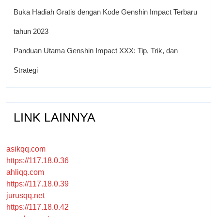
Buka Hadiah Gratis dengan Kode Genshin Impact Terbaru
tahun 2023
Panduan Utama Genshin Impact XXX: Tip, Trik, dan
Strategi
LINK LAINNYA
asikqq.com
https://117.18.0.36
ahliqq.com
https://117.18.0.39
jurusqq.net
https://117.18.0.42