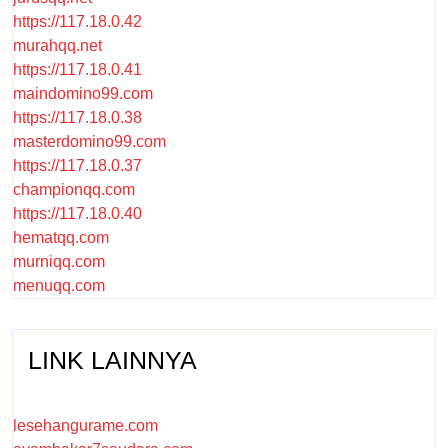
https://117.18.0.42
murahqq.net
https://117.18.0.41
maindomino99.com
https://117.18.0.38
masterdomino99.com
https://117.18.0.37
championqq.com
https://117.18.0.40
hematqq.com
murniqq.com
menuqq.com
LINK LAINNYA
lesehangurame.com