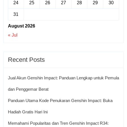
24
25
26
27
28
29
30
31
August 2026
« Jul
Recent Posts
Jual Akun Genshin Impact: Panduan Lengkap untuk Pemula
dan Penggemar Berat
Panduan Utama Kode Penukaran Genshin Impact: Buka
Hadiah Gratis Hari Ini
Memahami Popularitas dan Tren Genshin Impact R34: