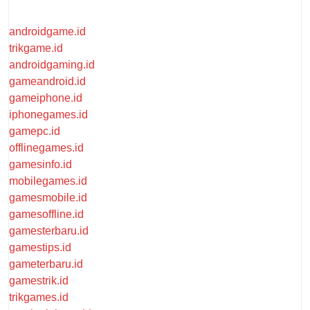
androidgame.id
trikgame.id
androidgaming.id
gameandroid.id
gameiphone.id
iphonegames.id
gamepc.id
offlinegames.id
gamesinfo.id
mobilegames.id
gamesmobile.id
gamesoffline.id
gamesterbaru.id
gamestips.id
gameterbaru.id
gamestrik.id
trikgames.id