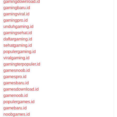
gamingdownload.id
gamingbaru.id
gamingviral.id
gamingpro.id
unduhgaming.id
gamingsehat.id
daftargaming.id
sehatgaming.id
populergaming.id
viralgaming.id
gamingterpopuler.id
gamesnoob.id
gamespro.id
gamesbaru.id
gamesdownload.id
gamenoob.id
populergames.id
gamebaru.id
noobgames.id