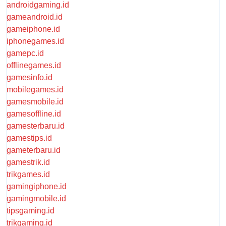
androidgaming.id
gameandroid.id
gameiphone.id
iphonegames.id
gamepc.id
offlinegames.id
gamesinfo.id
mobilegames.id
gamesmobile.id
gamesoffline.id
gamesterbaru.id
gamestips.id
gameterbaru.id
gamestrik.id
trikgames.id
gamingiphone.id
gamingmobile.id
tipsgaming.id
trikgaming.id