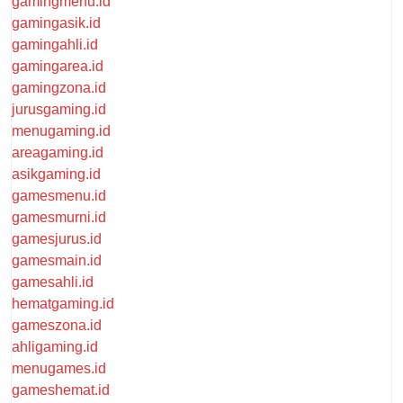
gamingmenu.id
gamingasik.id
gamingahli.id
gamingarea.id
gamingzona.id
jurusgaming.id
menugaming.id
areagaming.id
asikgaming.id
gamesmenu.id
gamesmurni.id
gamesjurus.id
gamesmain.id
gamesahli.id
hematgaming.id
gameszona.id
ahligaming.id
menugames.id
gameshemat.id