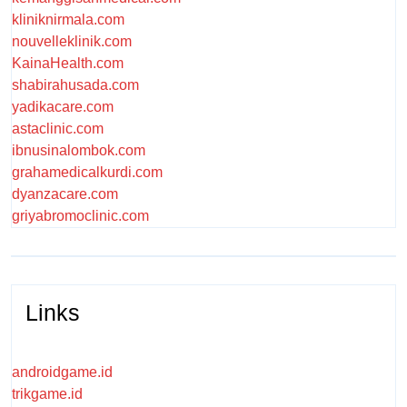
kliniknirmala.com
nouvelleklinik.com
KainaHealth.com
shabirahusada.com
yadikacare.com
astaclinic.com
ibnusinalombok.com
grahamedicalkurdi.com
dyanzacare.com
griyabromoclinic.com
Links
androidgame.id
trikgame.id