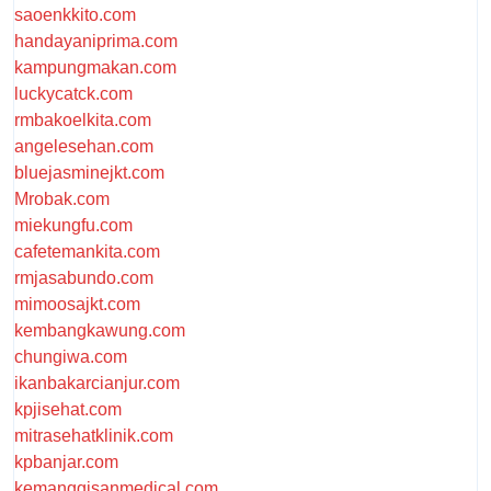
saoenkkito.com
handayaniprima.com
kampungmakan.com
luckycatck.com
rmbakoelkita.com
angelesehan.com
bluejasminejkt.com
Mrobak.com
miekungfu.com
cafetemankita.com
rmjasabundo.com
mimoosajkt.com
kembangkawung.com
chungiwa.com
ikanbakarcianjur.com
kpjisehat.com
mitrasehatklinik.com
kpbanjar.com
kemanggisanmedical.com