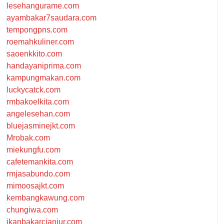
lesehangurame.com
ayambakar7saudara.com
tempongpns.com
roemahkuliner.com
saoenkkito.com
handayaniprima.com
kampungmakan.com
luckycatck.com
rmbakoelkita.com
angelesehan.com
bluejasminejkt.com
Mrobak.com
miekungfu.com
cafetemankita.com
rmjasabundo.com
mimoosajkt.com
kembangkawung.com
chungiwa.com
ikanbakarcianjur.com