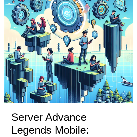
Server Advance
Legends Mobile: