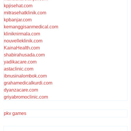
kpjisehat.com
mitrasehatklinik.com
kpbanjar.com
kemanggisanmedical.com
kliniknirmala.com
nouvelleklinik.com
KainaHealth.com
shabirahusada.com
yadikacare.com
astaclinic.com
ibnusinalombok.com
grahamedicalkurdi.com
dyanzacare.com
griyabromoclinic.com
pkv games