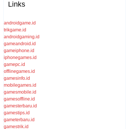
Links
androidgame.id
trikgame.id
androidgaming.id
gameandroid.id
gameiphone.id
iphonegames.id
gamepc.id
offlinegames.id
gamesinfo.id
mobilegames.id
gamesmobile.id
gamesoffline.id
gamesterbaru.id
gamestips.id
gameterbaru.id
gamestrik.id