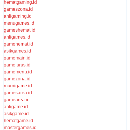
hematgaming.id
gameszona.id
ahligaming.id
menugames.id
gameshemat.id
ahligames.id
gamehemat.id
asikgames.id
gamemain.id
gamejurus.id
gamemenu.id
gamezona.id
murnigame.id
gamesarea.id
gamearea.id
ahligame.id
asikgame.id
hematgame.id
mastergames.id