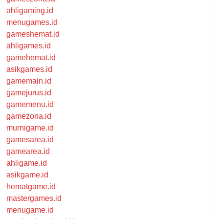
ahligaming.id
menugames.id
gameshemat.id
ahligames.id
gamehemat.id
asikgames.id
gamemain.id
gamejurus.id
gamemenu.id
gamezona.id
murnigame.id
gamesarea.id
gamearea.id
ahligame.id
asikgame.id
hematgame.id
mastergames.id
menugame.id