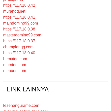
https://117.18.0.42
murahqq.net
https://117.18.0.41
maindomino99.com
https://117.18.0.38
masterdomino99.com
https://117.18.0.37
championqq.com
https://117.18.0.40
hematqq.com
murniqq.com
menuqq.com
LINK LAINNYA
lesehangurame.com