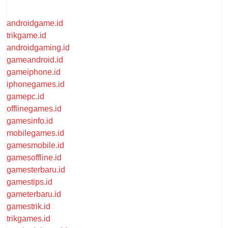
androidgame.id
trikgame.id
androidgaming.id
gameandroid.id
gameiphone.id
iphonegames.id
gamepc.id
offlinegames.id
gamesinfo.id
mobilegames.id
gamesmobile.id
gamesoffline.id
gamesterbaru.id
gamestips.id
gameterbaru.id
gamestrik.id
trikgames.id