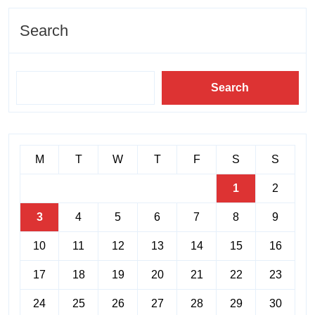
Search
Search
M
T
W
T
F
S
S
1
2
3
4
5
6
7
8
9
10
11
12
13
14
15
16
17
18
19
20
21
22
23
24
25
26
27
28
29
30