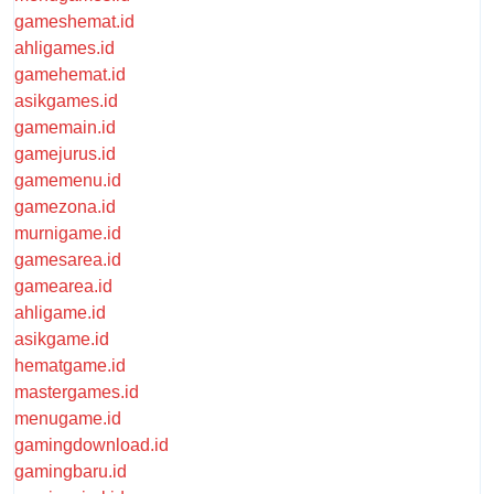
gameshemat.id
ahligames.id
gamehemat.id
asikgames.id
gamemain.id
gamejurus.id
gamemenu.id
gamezona.id
murnigame.id
gamesarea.id
gamearea.id
ahligame.id
asikgame.id
hematgame.id
mastergames.id
menugame.id
gamingdownload.id
gamingbaru.id