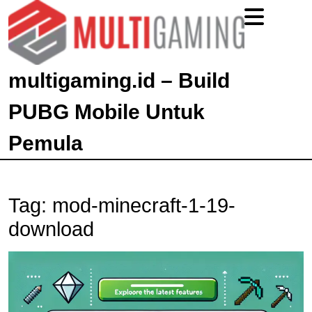
multigaming.id – Build
PUBG Mobile Untuk
Pemula
Tag:
mod-minecraft-1-19-
download