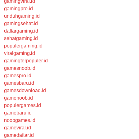
gamingviral.id
gamingpro.id
unduhgaming.id
gamingsehat.id
daftargaming.id
sehatgaming.id
populergaming.id
viralgaming.id
gamingterpopuler.id
gamesnoob.id
gamespro.id
gamesbaru.id
gamesdownload.id
gamenoob.id
populergames.id
gamebaru.id
noobgames.id
gameviral.id
gamedaftar.id