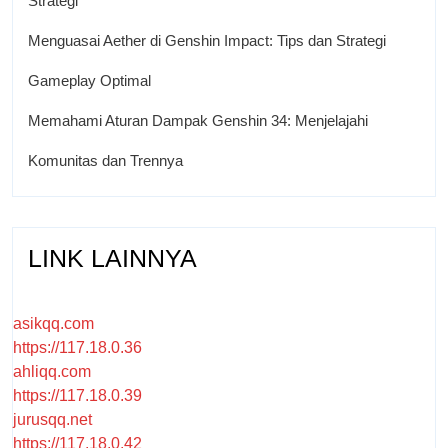
Strategi
Menguasai Aether di Genshin Impact: Tips dan Strategi
Gameplay Optimal
Memahami Aturan Dampak Genshin 34: Menjelajahi
Komunitas dan Trennya
LINK LAINNYA
asikqq.com
https://117.18.0.36
ahliqq.com
https://117.18.0.39
jurusqq.net
https://117.18.0.42