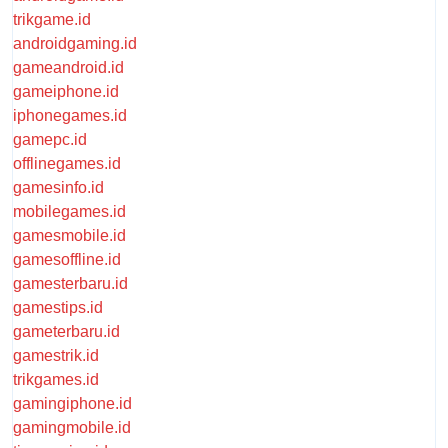
trikgame.id
androidgaming.id
gameandroid.id
gameiphone.id
iphonegames.id
gamepc.id
offlinegames.id
gamesinfo.id
mobilegames.id
gamesmobile.id
gamesoffline.id
gamesterbaru.id
gamestips.id
gameterbaru.id
gamestrik.id
trikgames.id
gamingiphone.id
gamingmobile.id