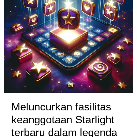
Meluncurkan fasilitas
keanggotaan Starlight
terbaru dalam legenda