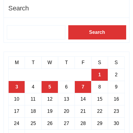
Search
Search
M
T
W
T
F
S
S
1
2
3
4
5
6
7
8
9
10
11
12
13
14
15
16
17
18
19
20
21
22
23
24
25
26
27
28
29
30