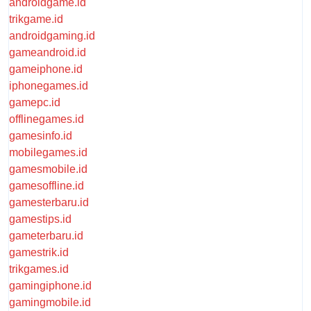
androidgame.id
trikgame.id
androidgaming.id
gameandroid.id
gameiphone.id
iphonegames.id
gamepc.id
offlinegames.id
gamesinfo.id
mobilegames.id
gamesmobile.id
gamesoffline.id
gamesterbaru.id
gamestips.id
gameterbaru.id
gamestrik.id
trikgames.id
gamingiphone.id
gamingmobile.id