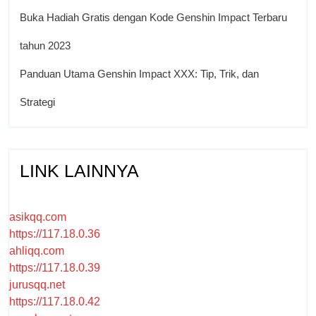
Buka Hadiah Gratis dengan Kode Genshin Impact Terbaru
tahun 2023
Panduan Utama Genshin Impact XXX: Tip, Trik, dan
Strategi
LINK LAINNYA
asikqq.com
https://117.18.0.36
ahliqq.com
https://117.18.0.39
jurusqq.net
https://117.18.0.42