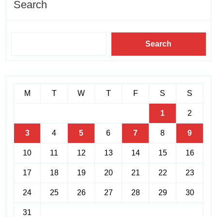
Search
Search
M
T
W
T
F
S
S
1
2
3
4
5
6
7
8
9
10
11
12
13
14
15
16
17
18
19
20
21
22
23
24
25
26
27
28
29
30
31