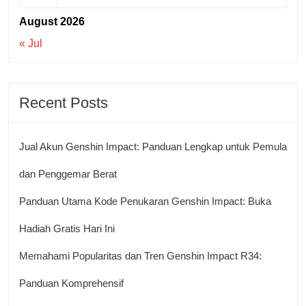
August 2026
« Jul
Recent Posts
Jual Akun Genshin Impact: Panduan Lengkap untuk Pemula
dan Penggemar Berat
Panduan Utama Kode Penukaran Genshin Impact: Buka
Hadiah Gratis Hari Ini
Memahami Popularitas dan Tren Genshin Impact R34:
Panduan Komprehensif