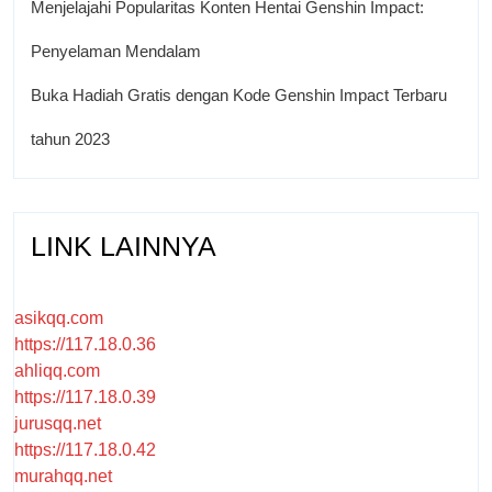
Menjelajahi Popularitas Konten Hentai Genshin Impact:
Penyelaman Mendalam
Buka Hadiah Gratis dengan Kode Genshin Impact Terbaru
tahun 2023
LINK LAINNYA
asikqq.com
https://117.18.0.36
ahliqq.com
https://117.18.0.39
jurusqq.net
https://117.18.0.42
murahqq.net