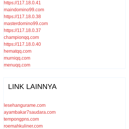
https://117.18.0.41
maindomino99.com
https://117.18.0.38
masterdomino99.com
https://117.18.0.37
championqq.com
https://117.18.0.40
hematqq.com
murniqq.com
menuqq.com
LINK LAINNYA
lesehangurame.com
ayambakar7saudara.com
tempongpns.com
roemahkuliner.com