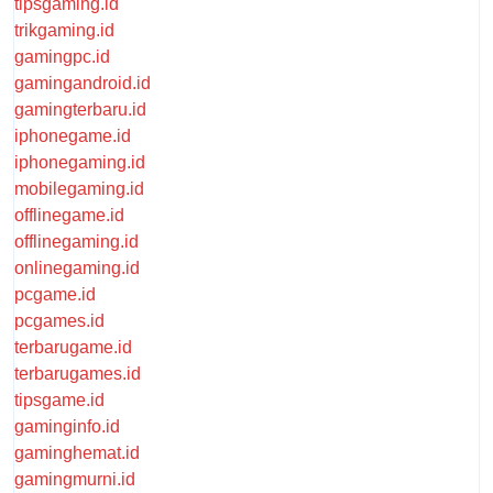
tipsgaming.id
trikgaming.id
gamingpc.id
gamingandroid.id
gamingterbaru.id
iphonegame.id
iphonegaming.id
mobilegaming.id
offlinegame.id
offlinegaming.id
onlinegaming.id
pcgame.id
pcgames.id
terbarugame.id
terbarugames.id
tipsgame.id
gaminginfo.id
gaminghemat.id
gamingmurni.id