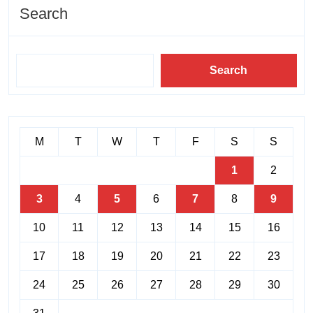
Search
Search
M
T
W
T
F
S
S
1
2
3
4
5
6
7
8
9
10
11
12
13
14
15
16
17
18
19
20
21
22
23
24
25
26
27
28
29
30