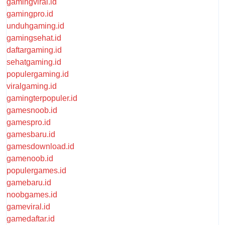
gamingviral.id
gamingpro.id
unduhgaming.id
gamingsehat.id
daftargaming.id
sehatgaming.id
populergaming.id
viralgaming.id
gamingterpopuler.id
gamesnoob.id
gamespro.id
gamesbaru.id
gamesdownload.id
gamenoob.id
populergames.id
gamebaru.id
noobgames.id
gameviral.id
gamedaftar.id