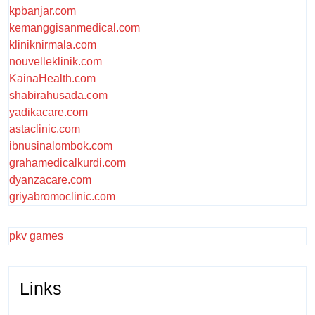
kpbanjar.com
kemanggisanmedical.com
kliniknirmala.com
nouvelleklinik.com
KainaHealth.com
shabirahusada.com
yadikacare.com
astaclinic.com
ibnusinalombok.com
grahamedicalkurdi.com
dyanzacare.com
griyabromoclinic.com
pkv games
Links