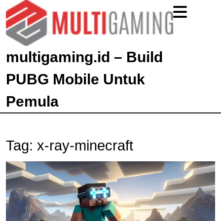
multigaming.id – Build
PUBG Mobile Untuk
Pemula
Tag:
x-ray-minecraft