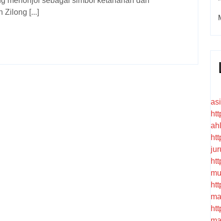
ng menonjol sebagai simbol ketahanan dan
Zilong [...]
as
htt
ah
htt
ju
htt
mu
htt
ma
htt
ma