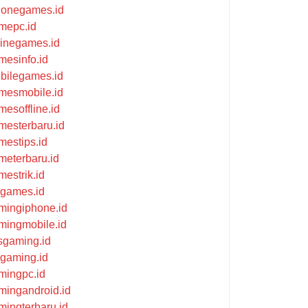
honegames.id
mepc.id
flinegames.id
mesinfo.id
bilegames.id
mesmobile.id
mesoffline.id
mesterbaru.id
mestips.id
meterbaru.id
mestrik.id
ikgames.id
mingiphone.id
mingmobile.id
psgaming.id
kgaming.id
mingpc.id
mingandroid.id
mingterbaru.id