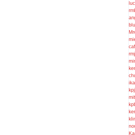
lu
rm
an
bl
Mr
mi
ca
rm
mi
ke
ch
ik
kp
mi
kp
ke
kl
no
Ka