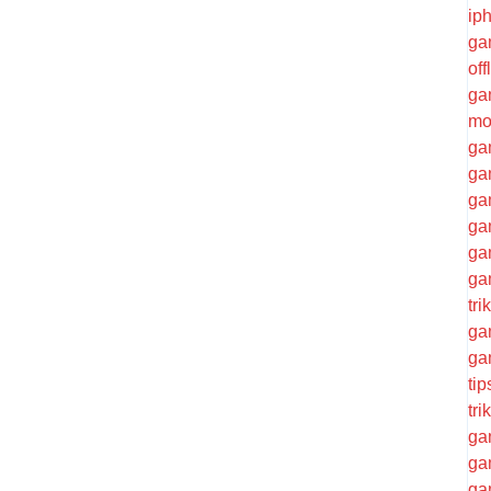
ip
ga
of
ga
mo
ga
ga
ga
ga
ga
ga
tr
ga
ga
ti
tri
ga
ga
ga