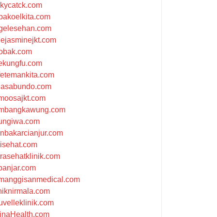
ckycatck.com
bakoelkita.com
gelesehan.com
uejasminejkt.com
obak.com
ekungfu.com
fetemankita.com
jasabundo.com
moosajkt.com
mbangkawung.com
ungiwa.com
anbakarcianjur.com
jisehat.com
trasehatklinik.com
banjar.com
manggisanmedical.com
iniknirmala.com
uvelleklinik.com
inaHealth.com