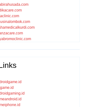
abirahusada.com
dikacare.com
taclinic.com
nusinalombok.com
ahamedicalkurdi.com
anzacare.com
iyabromoclinic.com
Links
droidgame.id
ikgame.id
droidgaming.id
meandroid.id
meiphone.id