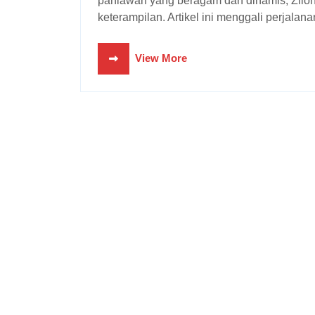
pahlawan yang beragam dan dinamis, Zilo
keterampilan. Artikel ini menggali perjalanan 
View More