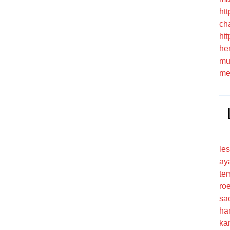
htt
ch
htt
he
mu
me
le
ay
te
ro
sa
ha
ka