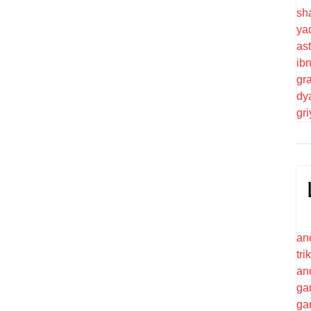
sh
ya
as
ib
gr
dy
gr
an
tr
an
ga
ga