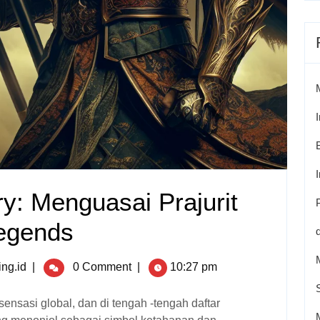
ry: Menguasai Prajurit
egends
ng.id
|
0 Comment
|
10:27 pm