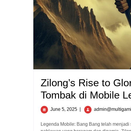
Zilong’s Rise to Glo
Tombak di Mobile L
June 5, 2025
|
admin@multigami
Legenda Mobile: Bang Bang telah menjadi sensasi global, dan di tengah -tengah daftar