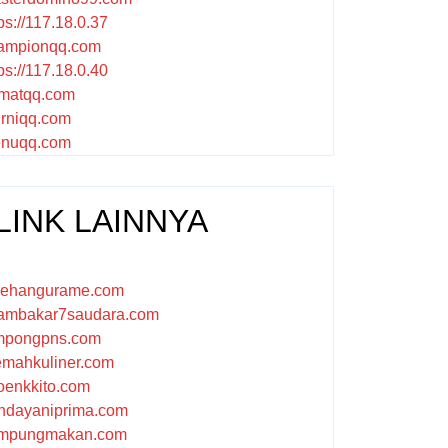
ps://117.18.0.37
ampionqq.com
ps://117.18.0.40
matqq.com
rniqq.com
nuqq.com
LINK LAINNYA
sehangurame.com
ambakar7saudara.com
mpongpns.com
emahkuliner.com
oenkkito.com
ndayaniprima.com
mpungmakan.com