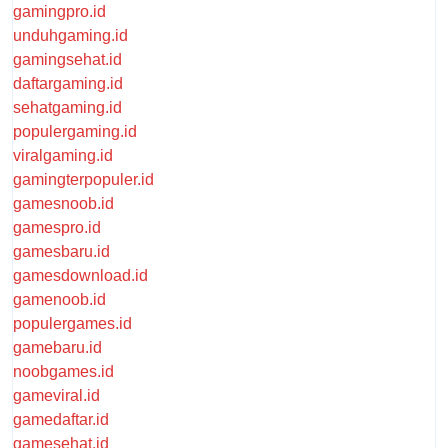
gamingpro.id
unduhgaming.id
gamingsehat.id
daftargaming.id
sehatgaming.id
populergaming.id
viralgaming.id
gamingterpopuler.id
gamesnoob.id
gamespro.id
gamesbaru.id
gamesdownload.id
gamenoob.id
populergames.id
gamebaru.id
noobgames.id
gameviral.id
gamedaftar.id
gamesehat.id