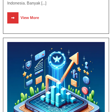
Indonesia. Banyak [...]
View More