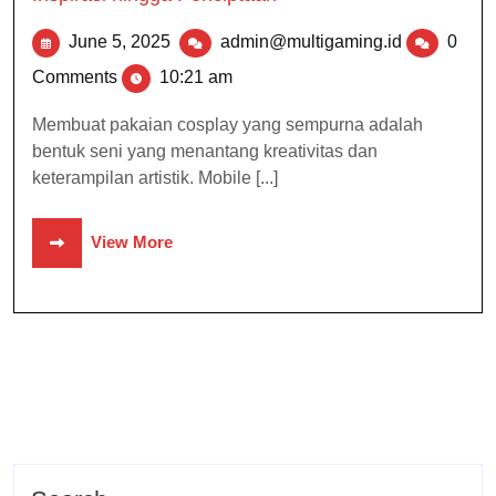
June 5, 2025
admin@multigaming.id
0
Comments
10:21 am
Membuat pakaian cosplay yang sempurna adalah
bentuk seni yang menantang kreativitas dan
keterampilan artistik. Mobile [...]
View More