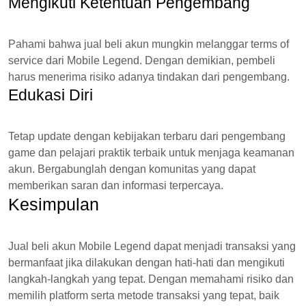
Mengikuti Ketentuan Pengembang
Pahami bahwa jual beli akun mungkin melanggar terms of
service dari Mobile Legend. Dengan demikian, pembeli
harus menerima risiko adanya tindakan dari pengembang.
Edukasi Diri
Tetap update dengan kebijakan terbaru dari pengembang
game dan pelajari praktik terbaik untuk menjaga keamanan
akun. Bergabunglah dengan komunitas yang dapat
memberikan saran dan informasi terpercaya.
Kesimpulan
Jual beli akun Mobile Legend dapat menjadi transaksi yang
bermanfaat jika dilakukan dengan hati-hati dan mengikuti
langkah-langkah yang tepat. Dengan memahami risiko dan
memilih platform serta metode transaksi yang tepat, baik