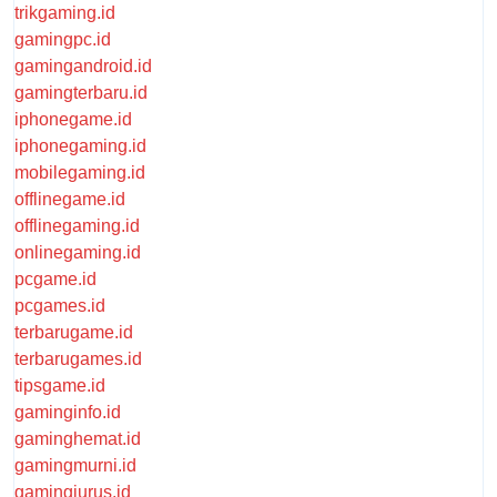
trikgaming.id
gamingpc.id
gamingandroid.id
gamingterbaru.id
iphonegame.id
iphonegaming.id
mobilegaming.id
offlinegame.id
offlinegaming.id
onlinegaming.id
pcgame.id
pcgames.id
terbarugame.id
terbarugames.id
tipsgame.id
gaminginfo.id
gaminghemat.id
gamingmurni.id
gamingjurus.id