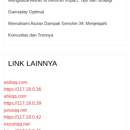
Menguasai Aether di Genshin Impact: Tips dan Strategi
Gameplay Optimal
Memahami Aturan Dampak Genshin 34: Menjelajahi
Komunitas dan Trennya
LINK LAINNYA
asikqq.com
https://117.18.0.36
ahliqq.com
https://117.18.0.39
jurusqq.net
https://117.18.0.42
murahqq.net