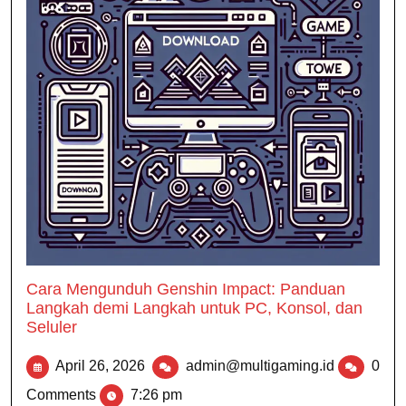
Cara Mengunduh Genshin Impact: Panduan
Langkah demi Langkah untuk PC, Konsol, dan
Seluler
April 26, 2026
admin@multigaming.id
0
Comments
7:26 pm