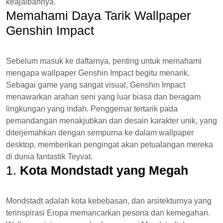
keajaibannya.
Memahami Daya Tarik Wallpaper
Genshin Impact
Sebelum masuk ke daftarnya, penting untuk memahami
mengapa wallpaper Genshin Impact begitu menarik.
Sebagai game yang sangat visual, Genshin Impact
menawarkan arahan seni yang luar biasa dan beragam
lingkungan yang indah. Penggemar tertarik pada
pemandangan menakjubkan dan desain karakter unik, yang
diterjemahkan dengan sempurna ke dalam wallpaper
desktop, memberikan pengingat akan petualangan mereka
di dunia fantastik Teyvat.
1.
Kota Mondstadt yang Megah
Mondstadt adalah kota kebebasan, dan arsitekturnya yang
terinspirasi Eropa memancarkan pesona dan kemegahan.