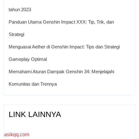
tahun 2023
Panduan Utama Genshin Impact XXX: Tip, Trik, dan
Strategi
Menguasai Aether di Genshin Impact: Tips dan Strategi
Gameplay Optimal
Memahami Aturan Dampak Genshin 34: Menjelajahi
Komunitas dan Trennya
LINK LAINNYA
asikqq.com