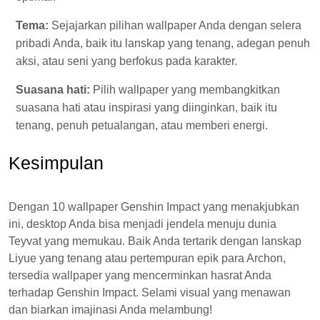
Tema:
Sejajarkan pilihan wallpaper Anda dengan selera
pribadi Anda, baik itu lanskap yang tenang, adegan penuh
aksi, atau seni yang berfokus pada karakter.
Suasana hati:
Pilih wallpaper yang membangkitkan
suasana hati atau inspirasi yang diinginkan, baik itu
tenang, penuh petualangan, atau memberi energi.
Kesimpulan
Dengan 10 wallpaper Genshin Impact yang menakjubkan
ini, desktop Anda bisa menjadi jendela menuju dunia
Teyvat yang memukau. Baik Anda tertarik dengan lanskap
Liyue yang tenang atau pertempuran epik para Archon,
tersedia wallpaper yang mencerminkan hasrat Anda
terhadap Genshin Impact. Selami visual yang menawan
dan biarkan imajinasi Anda melambung!