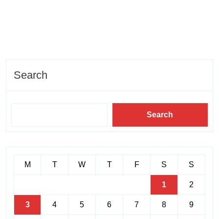
Search
Search
M
T
W
T
F
S
S
1
2
3
4
5
6
7
8
9