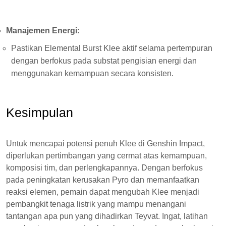
Manajemen Energi:
Pastikan Elemental Burst Klee aktif selama pertempuran
dengan berfokus pada substat pengisian energi dan
menggunakan kemampuan secara konsisten.
Kesimpulan
Untuk mencapai potensi penuh Klee di Genshin Impact,
diperlukan pertimbangan yang cermat atas kemampuan,
komposisi tim, dan perlengkapannya. Dengan berfokus
pada peningkatan kerusakan Pyro dan memanfaatkan
reaksi elemen, pemain dapat mengubah Klee menjadi
pembangkit tenaga listrik yang mampu menangani
tantangan apa pun yang dihadirkan Teyvat. Ingat, latihan