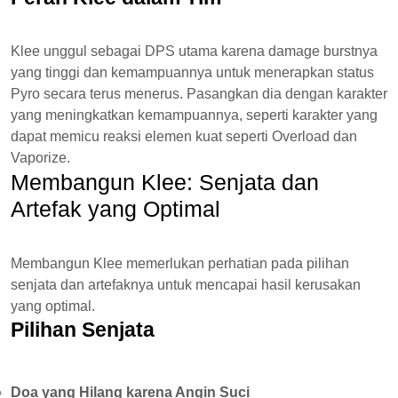
Klee unggul sebagai DPS utama karena damage burstnya
yang tinggi dan kemampuannya untuk menerapkan status
Pyro secara terus menerus. Pasangkan dia dengan karakter
yang meningkatkan kemampuannya, seperti karakter yang
dapat memicu reaksi elemen kuat seperti Overload dan
Vaporize.
Membangun Klee: Senjata dan
Artefak yang Optimal
Membangun Klee memerlukan perhatian pada pilihan
senjata dan artefaknya untuk mencapai hasil kerusakan
yang optimal.
Pilihan Senjata
Doa yang Hilang karena Angin Suci