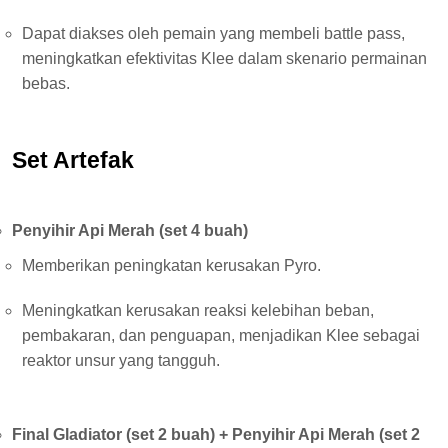
Dapat diakses oleh pemain yang membeli battle pass,
meningkatkan efektivitas Klee dalam skenario permainan
bebas.
Set Artefak
Penyihir Api Merah (set 4 buah)
Memberikan peningkatan kerusakan Pyro.
Meningkatkan kerusakan reaksi kelebihan beban,
pembakaran, dan penguapan, menjadikan Klee sebagai
reaktor unsur yang tangguh.
Final Gladiator (set 2 buah) + Penyihir Api Merah (set 2