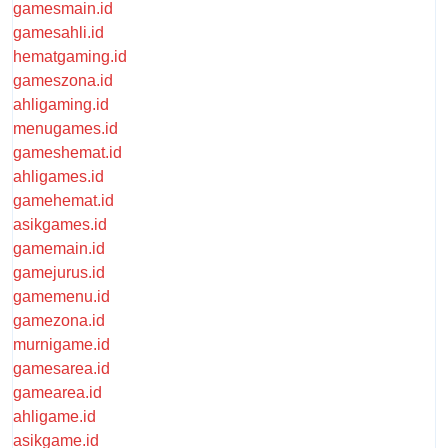
gamesmain.id
gamesahli.id
hematgaming.id
gameszona.id
ahligaming.id
menugames.id
gameshemat.id
ahligames.id
gamehemat.id
asikgames.id
gamemain.id
gamejurus.id
gamemenu.id
gamezona.id
murnigame.id
gamesarea.id
gamearea.id
ahligame.id
asikgame.id