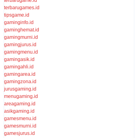
terbarugame.id
terbarugames.id
tipsgame.id
gaminginfo.id
gaminghemat.id
gamingmurni.id
gamingjurus.id
gamingmenu.id
gamingasik.id
gamingahli.id
gamingarea.id
gamingzona.id
jurusgaming.id
menugaming.id
areagaming.id
asikgaming.id
gamesmenu.id
gamesmurni.id
gamesjurus.id