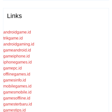
Links
androidgame.id
trikgame.id
androidgaming.id
gameandroid.id
gameiphone.id
iphonegames.id
gamepc.id
offlinegames.id
gamesinfo.id
mobilegames.id
gamesmobile.id
gamesoffline.id
gamesterbaru.id
gamestips.id