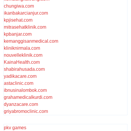
chungiwa.com
ikanbakarcianjur.com
kpjisehat.com
mitrasehatklinik.com
kpbanjar.com
kemanggisanmedical.com
kliniknirmala.com
nouvelleklinik.com
KainaHealth.com
shabirahusada.com
yadikacare.com
astaclinic.com
ibnusinalombok.com
grahamedicalkurdi.com
dyanzacare.com
griyabromoclinic.com
pkv games