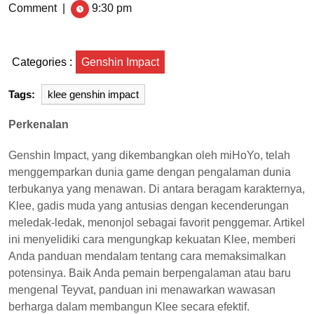
Comment
|
9:30 pm
Categories :
Genshin Impact
Tags:
klee genshin impact
Perkenalan
Genshin Impact, yang dikembangkan oleh miHoYo, telah
menggemparkan dunia game dengan pengalaman dunia
terbukanya yang menawan. Di antara beragam karakternya,
Klee, gadis muda yang antusias dengan kecenderungan
meledak-ledak, menonjol sebagai favorit penggemar. Artikel
ini menyelidiki cara mengungkap kekuatan Klee, memberi
Anda panduan mendalam tentang cara memaksimalkan
potensinya. Baik Anda pemain berpengalaman atau baru
mengenal Teyvat, panduan ini menawarkan wawasan
berharga dalam membangun Klee secara efektif.