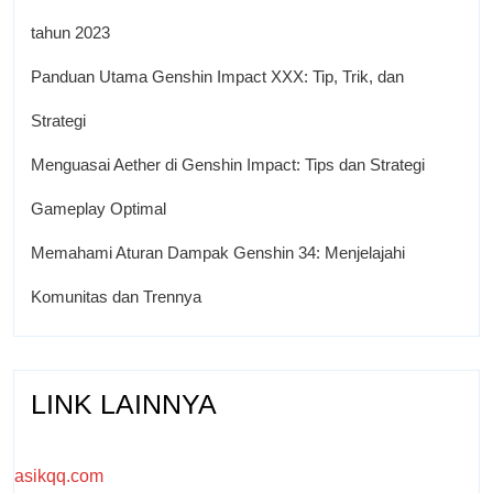
tahun 2023
Panduan Utama Genshin Impact XXX: Tip, Trik, dan
Strategi
Menguasai Aether di Genshin Impact: Tips dan Strategi
Gameplay Optimal
Memahami Aturan Dampak Genshin 34: Menjelajahi
Komunitas dan Trennya
LINK LAINNYA
asikqq.com