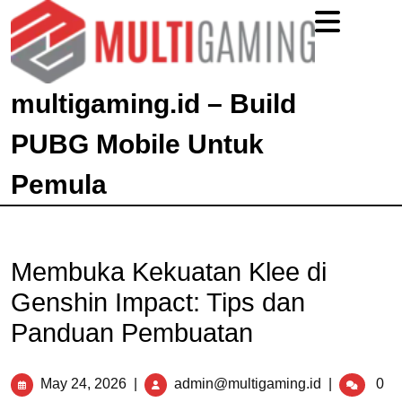
multigaming.id – Build
PUBG Mobile Untuk
Pemula
Membuka Kekuatan Klee di
Genshin Impact: Tips dan
Panduan Pembuatan
May 24, 2026
|
admin@multigaming.id
|
0