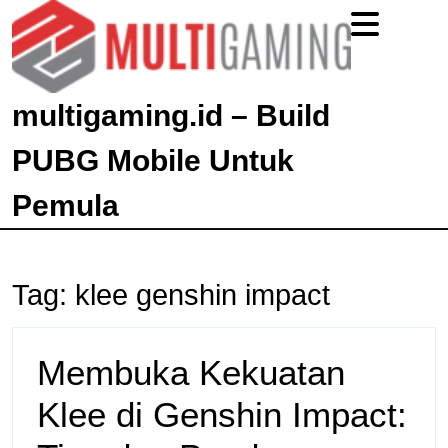
multigaming.id – Build
PUBG Mobile Untuk
Pemula
Tag:
klee genshin impact
Membuka Kekuatan
Klee di Genshin Impact: