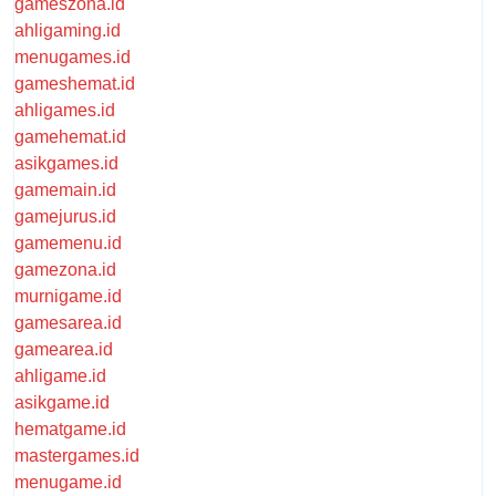
gameszona.id
ahligaming.id
menugames.id
gameshemat.id
ahligames.id
gamehemat.id
asikgames.id
gamemain.id
gamejurus.id
gamemenu.id
gamezona.id
murnigame.id
gamesarea.id
gamearea.id
ahligame.id
asikgame.id
hematgame.id
mastergames.id
menugame.id