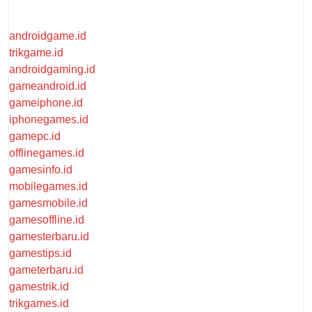
androidgame.id
trikgame.id
androidgaming.id
gameandroid.id
gameiphone.id
iphonegames.id
gamepc.id
offlinegames.id
gamesinfo.id
mobilegames.id
gamesmobile.id
gamesoffline.id
gamesterbaru.id
gamestips.id
gameterbaru.id
gamestrik.id
trikgames.id