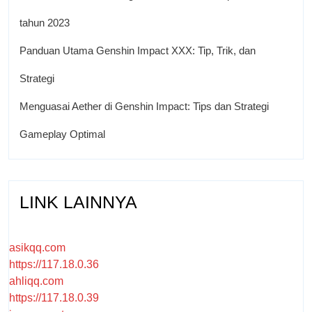
tahun 2023
Panduan Utama Genshin Impact XXX: Tip, Trik, dan
Strategi
Menguasai Aether di Genshin Impact: Tips dan Strategi
Gameplay Optimal
LINK LAINNYA
asikqq.com
https://117.18.0.36
ahliqq.com
https://117.18.0.39