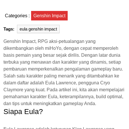
Categories :
Genshin Impact
Tags:
eula genshin impact
Genshin Impact, RPG aksi-petualangan yang
dikembangkan oleh miHoYo, dengan cepat memperoleh
basis pemain yang besar sejak dirilis. Dengan latar dunia
terbuka yang menawan dan karakter yang dinamis, setiap
pembaruan memperkenalkan pengalaman gameplay baru.
Salah satu karakter paling menarik yang ditambahkan ke
dalam daftar adalah Eula Lawrence, pengguna Cryo
Claymore yang kuat. Pada artikel ini, kita akan mempelajari
pemahaman karakter Eula, keterampilannya, build optimal,
dan tips untuk meningkatkan gameplay Anda.
Siapa Eula?