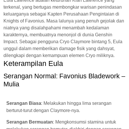
Eula Lawrence adalah keturunan Klan Lawrence yang
terkenal, yang bertugas membongkar warisan penindasan
keluarganya sebagai Kapten Perusahaan Pengintaian di
Knights of Favonius. Masa lalunya yang penuh gejolak dan
niatnya yang disalahpahami menambah kedalaman
karakternya, membuatnya menonjol di dunia Genshin
Impact. Sebagai pengguna Cryo Claymore bintang 5, Eula
unggul dalam memberikan damage fisik yang dahsyat,
dilengkapi dengan kemampuan elemen Cryo miliknya.
Keterampilan Eula
Serangan Normal: Favonius Bladework –
Mulia
Serangan Biasa
: Melakukan hingga lima serangan
berturut-turut dengan Claymore-nya.
Serangan Bermuatan
: Mengkonsumsi stamina untuk