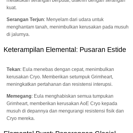
melakukan serangan berputar, diakhiri dengan serangan
kuat.
Serangan Terjun
: Menyelam dari udara untuk
menghantam tanah, menimbulkan kerusakan pada musuh
di jalurnya.
Keterampilan Elemental: Pusaran Estide
Tekan
: Eula menebas dengan cepat, menimbulkan
kerusakan Cryo. Memberikan setumpuk Grimheart,
meningkatkan pertahanan dan resistensi interupsi.
Memegang
: Eula menghabiskan semua tumpukan
Grimheart, memberikan kerusakan AoE Cryo kepada
musuh di depannya dan mengurangi resistensi fisik dan
Cryo mereka.