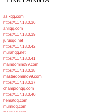
LINK LAINNYA
asikqq.com
https://117.18.0.36
ahliqq.com
https://117.18.0.39
jurusqq.net
https://117.18.0.42
murahqq.net
https://117.18.0.41
maindomino99.com
https://117.18.0.38
masterdomino99.com
https://117.18.0.37
championqq.com
https://117.18.0.40
hematqq.com
murniqq.com