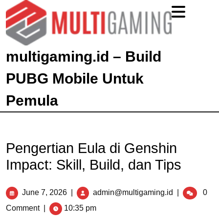
multigaming.id – Build
PUBG Mobile Untuk
Pemula
Pengertian Eula di Genshin
Impact: Skill, Build, dan Tips
June 7, 2026
|
admin@multigaming.id
|
0
Comment
|
10:35 pm