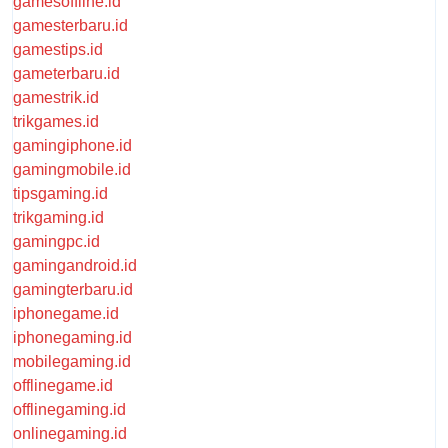
gamesoffline.id
gamesterbaru.id
gamestips.id
gameterbaru.id
gamestrik.id
trikgames.id
gamingiphone.id
gamingmobile.id
tipsgaming.id
trikgaming.id
gamingpc.id
gamingandroid.id
gamingterbaru.id
iphonegame.id
iphonegaming.id
mobilegaming.id
offlinegame.id
offlinegaming.id
onlinegaming.id