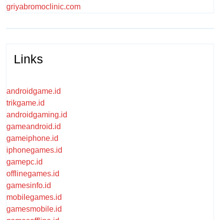
griyabromoclinic.com
Links
androidgame.id
trikgame.id
androidgaming.id
gameandroid.id
gameiphone.id
iphonegames.id
gamepc.id
offlinegames.id
gamesinfo.id
mobilegames.id
gamesmobile.id