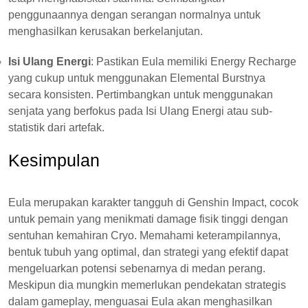
penggunaannya dengan serangan normalnya untuk
menghasilkan kerusakan berkelanjutan.
Isi Ulang Energi
: Pastikan Eula memiliki Energy Recharge
yang cukup untuk menggunakan Elemental Burstnya
secara konsisten. Pertimbangkan untuk menggunakan
senjata yang berfokus pada Isi Ulang Energi atau sub-
statistik dari artefak.
Kesimpulan
Eula merupakan karakter tangguh di Genshin Impact, cocok
untuk pemain yang menikmati damage fisik tinggi dengan
sentuhan kemahiran Cryo. Memahami keterampilannya,
bentuk tubuh yang optimal, dan strategi yang efektif dapat
mengeluarkan potensi sebenarnya di medan perang.
Meskipun dia mungkin memerlukan pendekatan strategis
dalam gameplay, menguasai Eula akan menghasilkan