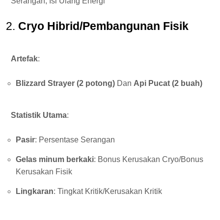
Serangan, Isi Ulang Energi
2.
Cryo Hibrid/Pembangunan Fisik
Artefak
:
Blizzard Strayer (2 potong)
Dan
Api Pucat (2 buah)
Statistik Utama
:
Pasir
: Persentase Serangan
Gelas minum berkaki
: Bonus Kerusakan Cryo/Bonus
Kerusakan Fisik
Lingkaran
: Tingkat Kritik/Kerusakan Kritik