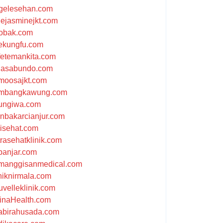
gelesehan.com
uejasminejkt.com
obak.com
ekungfu.com
fetemankita.com
jasabundo.com
moosajkt.com
mbangkawung.com
ungiwa.com
anbakarcianjur.com
jisehat.com
trasehatklinik.com
banjar.com
manggisanmedical.com
iniknirmala.com
uvelleklinik.com
inaHealth.com
abirahusada.com