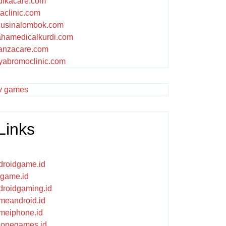
dikacare.com
taclinic.com
nusinalombok.com
ahamedicalkurdi.com
anzacare.com
iyabromoclinic.com
v games
Links
droidgame.id
ikgame.id
droidgaming.id
meandroid.id
meiphone.id
honegames.id