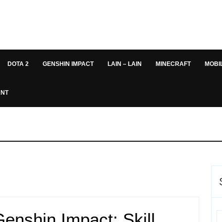
DOTA 2
GENSHIN IMPACT
LAIN – LAIN
MINECRAFT
MOBI
ANT
enshin Impact: Skill,