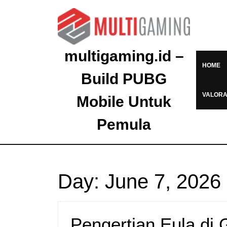
multigaming.id –
HOME
Build PUBG
VALOR
Mobile Untuk
Pemula
Day:
June 7, 2026
Pengertian Eula di G