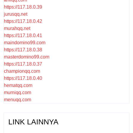
https://117.18.0.39
jurusqq.net
https://117.18.0.42
murahqq.net
https://117.18.0.41
maindomino99.com
https://117.18.0.38
masterdomino99.com
https://117.18.0.37
championqq.com
https://117.18.0.40
hematqq.com
murniqq.com
menuqq.com
LINK LAINNYA