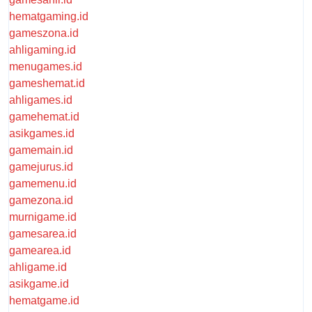
hematgaming.id
gameszona.id
ahligaming.id
menugames.id
gameshemat.id
ahligames.id
gamehemat.id
asikgames.id
gamemain.id
gamejurus.id
gamemenu.id
gamezona.id
murnigame.id
gamesarea.id
gamearea.id
ahligame.id
asikgame.id
hematgame.id