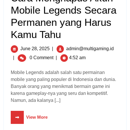
Mobile Legends Secara
Permanen yang Harus
Kamu Tahu
June 28, 2025
|
admin@multigaming.id
|
0 Comment
|
4:52 am
Mobile Legends adalah salah satu permainan
mobile yang paling populer di Indonesia dan dunia.
Banyak orang yang menikmati bermain game ini
karena gameplay-nya yang seru dan kompetitif.
Namun, ada kalanya [...]
View More