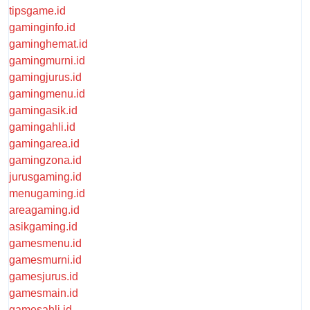
tipsgame.id
gaminginfo.id
gaminghemat.id
gamingmurni.id
gamingjurus.id
gamingmenu.id
gamingasik.id
gamingahli.id
gamingarea.id
gamingzona.id
jurusgaming.id
menugaming.id
areagaming.id
asikgaming.id
gamesmenu.id
gamesmurni.id
gamesjurus.id
gamesmain.id
gamesahli.id