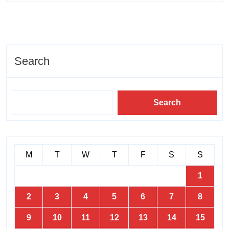
Search
Search
M
T
W
T
F
S
S
1
2
3
4
5
6
7
8
9
10
11
12
13
14
15