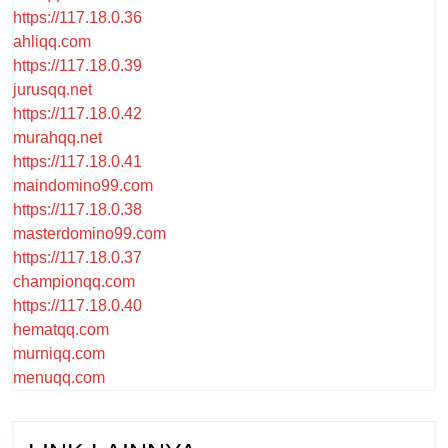
https://117.18.0.36
ahliqq.com
https://117.18.0.39
jurusqq.net
https://117.18.0.42
murahqq.net
https://117.18.0.41
maindomino99.com
https://117.18.0.38
masterdomino99.com
https://117.18.0.37
championqq.com
https://117.18.0.40
hematqq.com
murniqq.com
menuqq.com