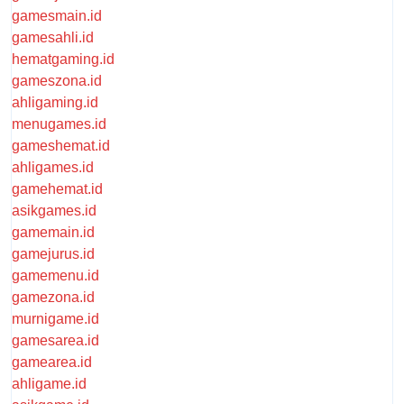
gamesmain.id
gamesahli.id
hematgaming.id
gameszona.id
ahligaming.id
menugames.id
gameshemat.id
ahligames.id
gamehemat.id
asikgames.id
gamemain.id
gamejurus.id
gamemenu.id
gamezona.id
murnigame.id
gamesarea.id
gamearea.id
ahligame.id