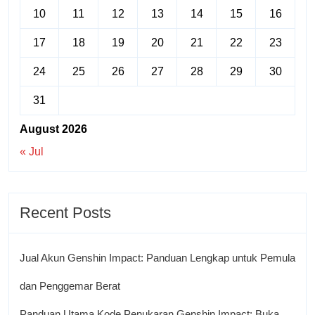
10
11
12
13
14
15
16
17
18
19
20
21
22
23
24
25
26
27
28
29
30
31
August 2026
« Jul
Recent Posts
Jual Akun Genshin Impact: Panduan Lengkap untuk Pemula
dan Penggemar Berat
Panduan Utama Kode Penukaran Genshin Impact: Buka