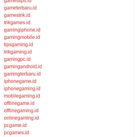
gamestips.id
gameterbaru.id
gamestrik.id
trikgames.id
gamingiphone.id
gamingmobile.id
tipsgaming.id
trikgaming.id
gamingpc.id
gamingandroid.id
gamingterbaru.id
iphonegame.id
iphonegaming.id
mobilegaming.id
offlinegame.id
offlinegaming.id
onlinegaming.id
pcgame.id
pcgames.id