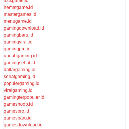
asikgame.id
hematgame.id
mastergames.id
menugame.id
gamingdownload.id
gamingbaru.id
gamingviral.id
gamingpro.id
unduhgaming.id
gamingsehat.id
daftargaming.id
sehatgaming.id
populergaming.id
viralgaming.id
gamingterpopuler.id
gamesnoob.id
gamespro.id
gamesbaru.id
gamesdownload.id