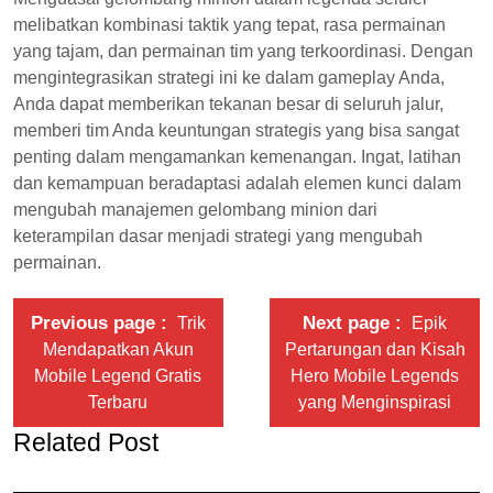
melibatkan kombinasi taktik yang tepat, rasa permainan
yang tajam, dan permainan tim yang terkoordinasi. Dengan
mengintegrasikan strategi ini ke dalam gameplay Anda,
Anda dapat memberikan tekanan besar di seluruh jalur,
memberi tim Anda keuntungan strategis yang bisa sangat
penting dalam mengamankan kemenangan. Ingat, latihan
dan kemampuan beradaptasi adalah elemen kunci dalam
mengubah manajemen gelombang minion dari
keterampilan dasar menjadi strategi yang mengubah
permainan.
Previous page
Next page
Trik
Epik
Mendapatkan Akun
Pertarungan dan Kisah
Mobile Legend Gratis
Hero Mobile Legends
Terbaru
yang Menginspirasi
Related Post