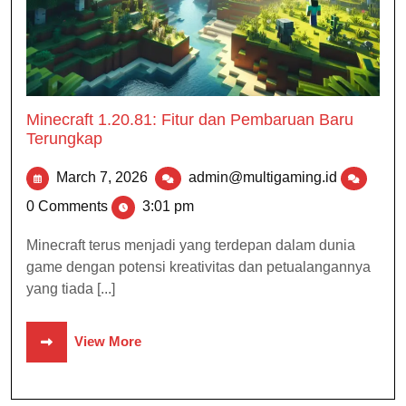
Minecraft 1.20.81: Fitur dan Pembaruan Baru
Terungkap
March 7, 2026
admin@multigaming.id
0 Comments
3:01 pm
Minecraft terus menjadi yang terdepan dalam dunia
game dengan potensi kreativitas dan petualangannya
yang tiada [...]
View More