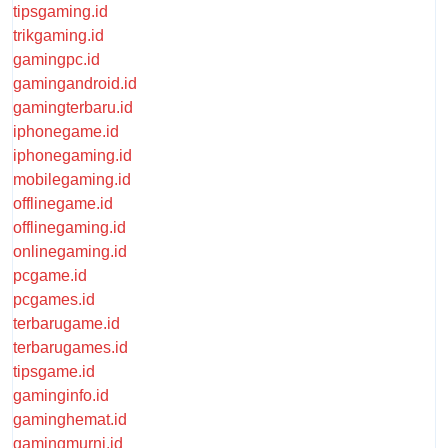
tipsgaming.id
trikgaming.id
gamingpc.id
gamingandroid.id
gamingterbaru.id
iphonegame.id
iphonegaming.id
mobilegaming.id
offlinegame.id
offlinegaming.id
onlinegaming.id
pcgame.id
pcgames.id
terbarugame.id
terbarugames.id
tipsgame.id
gaminginfo.id
gaminghemat.id
gamingmurni.id