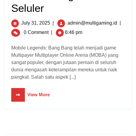
Seluler
July 31, 2025
|
admin@multigaming.id
|
0 Comment
|
6:46 pm
Mobile Legends: Bang Bang telah menjadi game
Multipayer Multiplayer Online Arena (MOBA) yang
sangat populer, dengan jutaan pemain di seluruh
dunia mengasah keterampilan mereka untuk naik
pangkat. Salah satu aspek [...]
View More