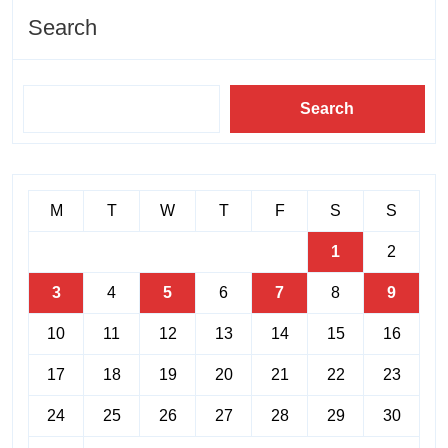
Search
Search
M
T
W
T
F
S
S
1
2
3
4
5
6
7
8
9
10
11
12
13
14
15
16
17
18
19
20
21
22
23
24
25
26
27
28
29
30