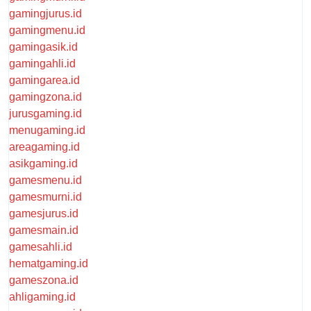
gamingjurus.id
gamingmenu.id
gamingasik.id
gamingahli.id
gamingarea.id
gamingzona.id
jurusgaming.id
menugaming.id
areagaming.id
asikgaming.id
gamesmenu.id
gamesmurni.id
gamesjurus.id
gamesmain.id
gamesahli.id
hematgaming.id
gameszona.id
ahligaming.id