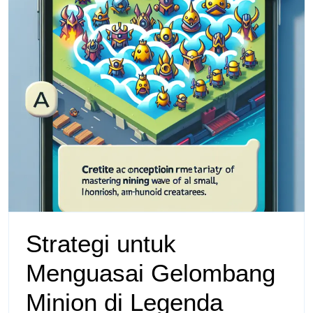
Strategi untuk
Menguasai Gelombang
Minion di Legenda