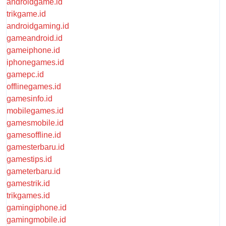
androidgame.id
trikgame.id
androidgaming.id
gameandroid.id
gameiphone.id
iphonegames.id
gamepc.id
offlinegames.id
gamesinfo.id
mobilegames.id
gamesmobile.id
gamesoffline.id
gamesterbaru.id
gamestips.id
gameterbaru.id
gamestrik.id
trikgames.id
gamingiphone.id
gamingmobile.id