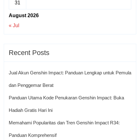
31
August 2026
« Jul
Recent Posts
Jual Akun Genshin Impact: Panduan Lengkap untuk Pemula
dan Penggemar Berat
Panduan Utama Kode Penukaran Genshin Impact: Buka
Hadiah Gratis Hari Ini
Memahami Popularitas dan Tren Genshin Impact R34:
Panduan Komprehensif