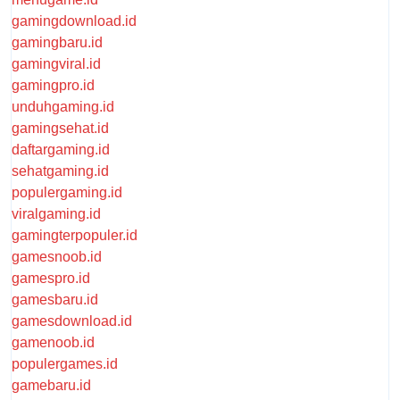
gamingdownload.id
gamingbaru.id
gamingviral.id
gamingpro.id
unduhgaming.id
gamingsehat.id
daftargaming.id
sehatgaming.id
populergaming.id
viralgaming.id
gamingterpopuler.id
gamesnoob.id
gamespro.id
gamesbaru.id
gamesdownload.id
gamenoob.id
populergames.id
gamebaru.id