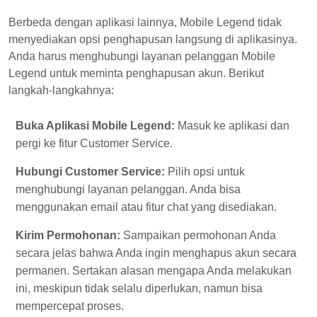
Berbeda dengan aplikasi lainnya, Mobile Legend tidak
menyediakan opsi penghapusan langsung di aplikasinya.
Anda harus menghubungi layanan pelanggan Mobile
Legend untuk meminta penghapusan akun. Berikut
langkah-langkahnya:
Buka Aplikasi Mobile Legend:
Masuk ke aplikasi dan
pergi ke fitur Customer Service.
Hubungi Customer Service:
Pilih opsi untuk
menghubungi layanan pelanggan. Anda bisa
menggunakan email atau fitur chat yang disediakan.
Kirim Permohonan:
Sampaikan permohonan Anda
secara jelas bahwa Anda ingin menghapus akun secara
permanen. Sertakan alasan mengapa Anda melakukan
ini, meskipun tidak selalu diperlukan, namun bisa
mempercepat proses.