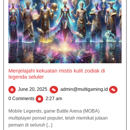
Menjelajahi kekuatan mistis kulit zodiak di
legenda seluler
June 20, 2025
admin@multigaming.id
0 Comments
2:27 am
Mobile Legends, game Battle Arena (MOBA)
multiplayer ponsel populer, telah memikat jutaan
pemain di seluruh [...]