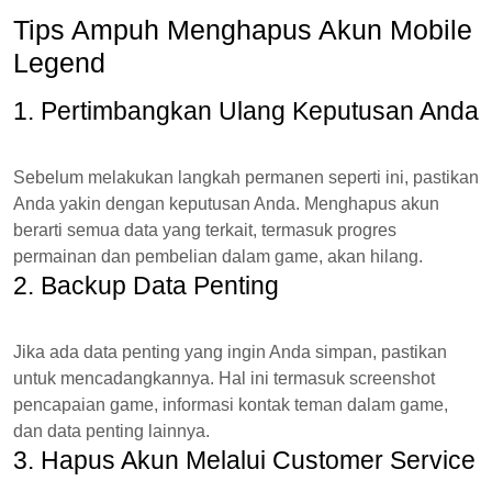
Tips Ampuh Menghapus Akun Mobile
Legend
1. Pertimbangkan Ulang Keputusan Anda
Sebelum melakukan langkah permanen seperti ini, pastikan
Anda yakin dengan keputusan Anda. Menghapus akun
berarti semua data yang terkait, termasuk progres
permainan dan pembelian dalam game, akan hilang.
2. Backup Data Penting
Jika ada data penting yang ingin Anda simpan, pastikan
untuk mencadangkannya. Hal ini termasuk screenshot
pencapaian game, informasi kontak teman dalam game,
dan data penting lainnya.
3. Hapus Akun Melalui Customer Service