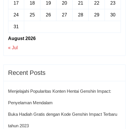
17
18
19
20
21
22
23
24
25
26
27
28
29
30
31
August 2026
« Jul
Recent Posts
Menjelajahi Popularitas Konten Hentai Genshin Impact:
Penyelaman Mendalam
Buka Hadiah Gratis dengan Kode Genshin Impact Terbaru
tahun 2023