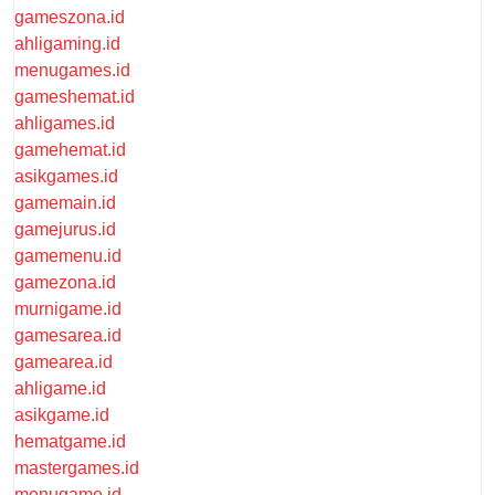
gameszona.id
ahligaming.id
menugames.id
gameshemat.id
ahligames.id
gamehemat.id
asikgames.id
gamemain.id
gamejurus.id
gamemenu.id
gamezona.id
murnigame.id
gamesarea.id
gamearea.id
ahligame.id
asikgame.id
hematgame.id
mastergames.id
menugame.id