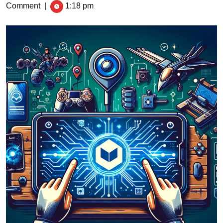
Comment
|
1:18 pm