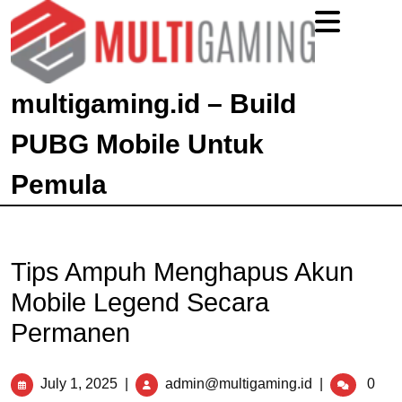
multigaming.id – Build
PUBG Mobile Untuk
Pemula
Tips Ampuh Menghapus Akun
Mobile Legend Secara
Permanen
July 1, 2025
|
admin@multigaming.id
|
0