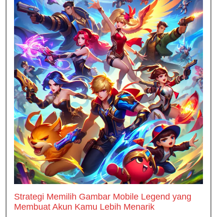
Strategi Memilih Gambar Mobile Legend yang
Membuat Akun Kamu Lebih Menarik