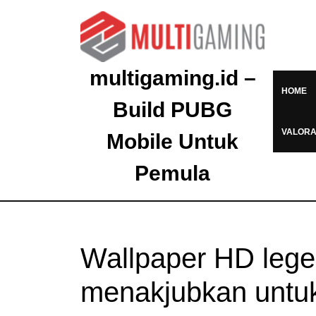
multigaming.id –
HOME
Build PUBG
VALOR
Mobile Untuk
Pemula
Wallpaper HD lege
menakjubkan untu