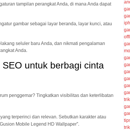
an
gaturan tampilan perangkat Anda, di mana Anda dapat
ga
ga
ip
engatur gambar sebagai layar beranda, layar kunci, atau
ga
of
lakang seluler baru Anda, dan nikmati pengalaman
ga
rangkat Anda.
mo
ga
 SEO untuk berbagi cinta
ga
ga
ga
ga
ga
rum penggemar? Tingkatkan visibilitas dan keterlibatan
tr
ga
ga
yang terperinci dan relevan. Sebutkan karakter atau
ti
ic Gusion Mobile Legend HD Wallpaper”.
tri