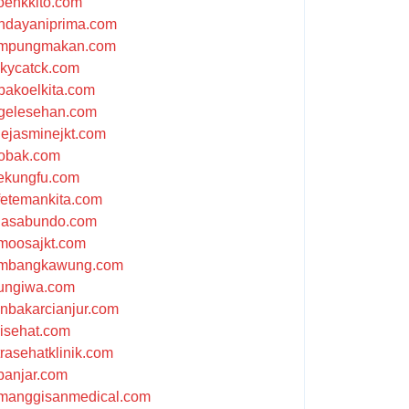
oenkkito.com
ndayaniprima.com
mpungmakan.com
ckycatck.com
bakoelkita.com
gelesehan.com
uejasminejkt.com
obak.com
ekungfu.com
fetemankita.com
jasabundo.com
moosajkt.com
mbangkawung.com
ungiwa.com
anbakarcianjur.com
jisehat.com
trasehatklinik.com
banjar.com
manggisanmedical.com