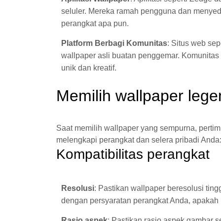
seluler. Mereka ramah pengguna dan menyedia
perangkat apa pun.
Platform Berbagi Komunitas
: Situs web sep
wallpaper asli buatan penggemar. Komunitas 
unik dan kreatif.
Memilih wallpaper leg
Saat memilih wallpaper yang sempurna, perti
melengkapi perangkat dan selera pribadi Anda
Kompatibilitas perangkat
Resolusi
: Pastikan wallpaper beresolusi ting
dengan persyaratan perangkat Anda, apakah it
Rasio aspek
: Pastikan rasio aspek gambar 