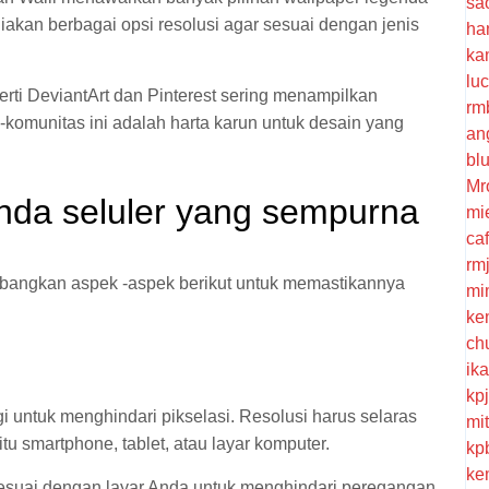
sa
kan berbagai opsi resolusi agar sesuai dengan jenis
ha
ka
lu
erti DeviantArt dan Pinterest sering menampilkan
rm
-komunitas ini adalah harta karun untuk desain yang
an
bl
Mr
enda seluler yang sempurna
mi
ca
rm
mbangkan aspek -aspek berikut untuk memastikannya
mi
:
ke
ch
ik
kp
gi untuk menghindari pikselasi. Resolusi harus selaras
mi
u smartphone, tablet, atau layar komputer.
kp
ke
sesuai dengan layar Anda untuk menghindari peregangan