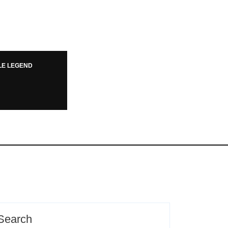
LE LEGEND
Search