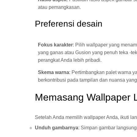
atau pemangkasan.
Preferensi desain
Fokus karakter
: Pilih wallpaper yang menamp
yang ganas atau Gusion yang penuh teka -teki
perangkat Anda lebih pribadi.
Skema warna
: Pertimbangkan palet warna y
berkontribusi pada tampilan dan nuansa yang
Memasang Wallpaper L
Setelah Anda memilih wallpaper Anda, ikuti la
Unduh gambarnya
: Simpan gambar langsung 