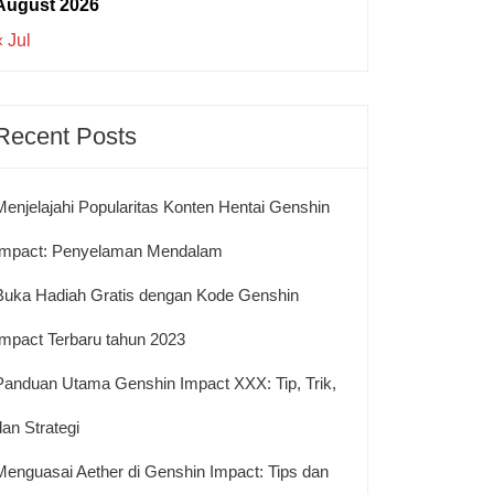
August 2026
« Jul
Recent Posts
Menjelajahi Popularitas Konten Hentai Genshin
Impact: Penyelaman Mendalam
Buka Hadiah Gratis dengan Kode Genshin
Impact Terbaru tahun 2023
Panduan Utama Genshin Impact XXX: Tip, Trik,
dan Strategi
Menguasai Aether di Genshin Impact: Tips dan