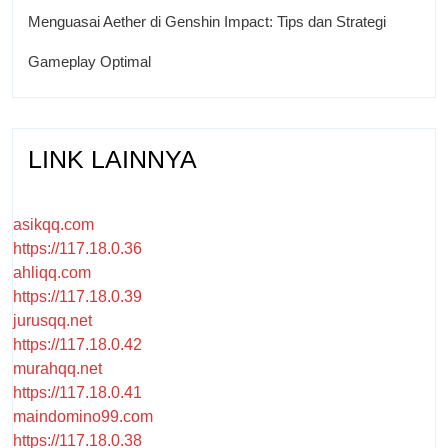
Menguasai Aether di Genshin Impact: Tips dan Strategi
Gameplay Optimal
LINK LAINNYA
asikqq.com
https://117.18.0.36
ahliqq.com
https://117.18.0.39
jurusqq.net
https://117.18.0.42
murahqq.net
https://117.18.0.41
maindomino99.com
https://117.18.0.38