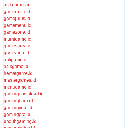
asikgames.id
gamemain.id
gamejurus.id
gamemenu.id
gamezona.id
murnigame.id
gamesarea.id
gamearea.id
ahligame.id
asikgame.id
hematgame.id
mastergames.id
menugame.id
gamingdownload.id
gamingbaru.id
gamingviral.id
gamingpro.id
unduhgaming.id