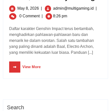
May 8, 2026
|
admin@multigaming.id
|
0 Comment
|
8:26 pm
Daftar karakter Genshin Impact terus bertambah,
menghadirkan pahlawan-pahlawan baru dan
menarik ke dalam sorotan. Salah satu tambahan
yang paling dinanti adalah Baal, Electro Archon,
yang memiliki kekuatan luar biasa. Panduan [...]
View More
Search