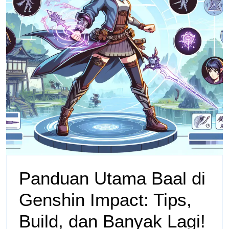
Panduan Utama Baal di
Genshin Impact: Tips,
Build, dan Banyak Lagi!