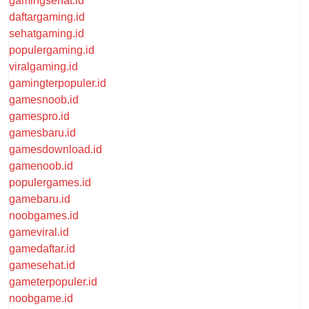
gamingsehat.id
daftargaming.id
sehatgaming.id
populergaming.id
viralgaming.id
gamingterpopuler.id
gamesnoob.id
gamespro.id
gamesbaru.id
gamesdownload.id
gamenoob.id
populergames.id
gamebaru.id
noobgames.id
gameviral.id
gamedaftar.id
gamesehat.id
gameterpopuler.id
noobgame.id