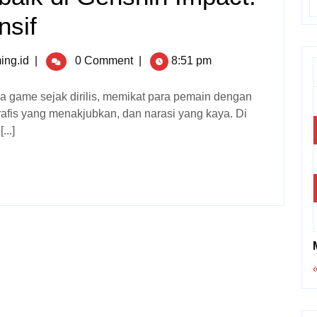
sif
ng.id
|
0 Comment
|
8:51 pm
afis yang menakjubkan, dan narasi yang kaya. Di
...]