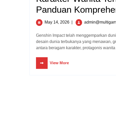
Panduan Komprehen
May 14, 2026
|
admin@multigami
Genshin Impact telah menggemparkan dunia game sejak dirilis, memikat para pemain dengan
desain dunia terbukanya yang menawan, gr
antara beragam karakter, protagonis wanita [
View More