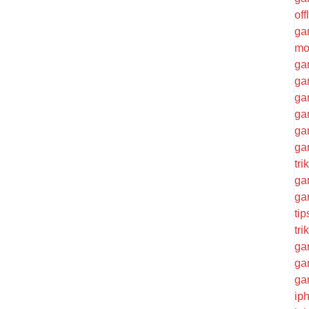
of
ga
mo
ga
ga
ga
ga
ga
ga
tr
ga
ga
ti
tri
ga
ga
ga
ip