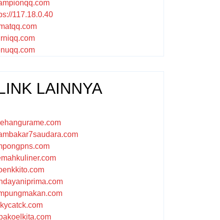
ampionqq.com
ps://117.18.0.40
matqq.com
rniqq.com
nuqq.com
LINK LAINNYA
sehangurame.com
ambakar7saudara.com
mpongpns.com
emahkuliner.com
oenkkito.com
ndayaniprima.com
mpungmakan.com
ckycatck.com
bakoelkita.com