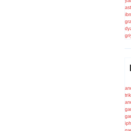
ya
as
ib
gr
dy
gr
an
tr
an
ga
ga
ip
ga