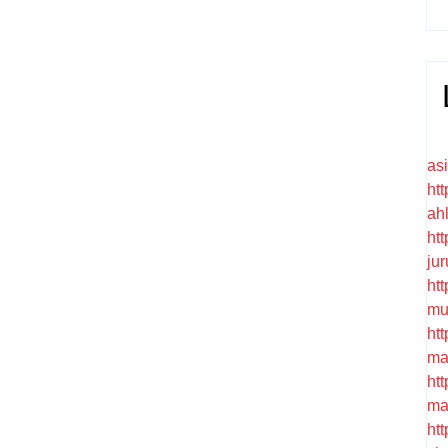
as
htt
ah
htt
ju
htt
mu
htt
ma
htt
ma
htt