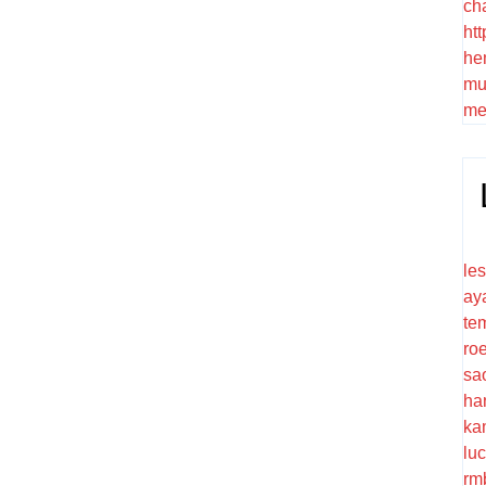
ch
htt
he
mu
me
le
ay
te
ro
sa
ha
ka
lu
rm