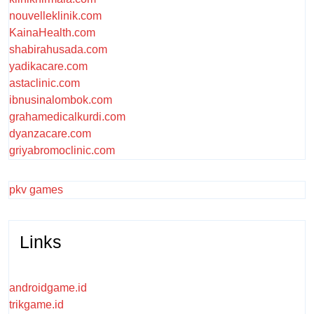
nouvelleklinik.com
KainaHealth.com
shabirahusada.com
yadikacare.com
astaclinic.com
ibnusinalombok.com
grahamedicalkurdi.com
dyanzacare.com
griyabromoclinic.com
pkv games
Links
androidgame.id
trikgame.id