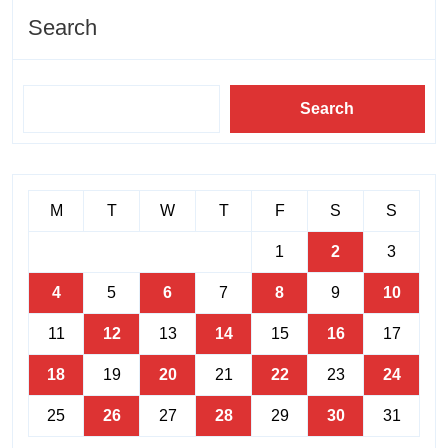
Search
Search
M
T
W
T
F
S
S
1
2
3
4
5
6
7
8
9
10
11
12
13
14
15
16
17
18
19
20
21
22
23
24
25
26
27
28
29
30
31