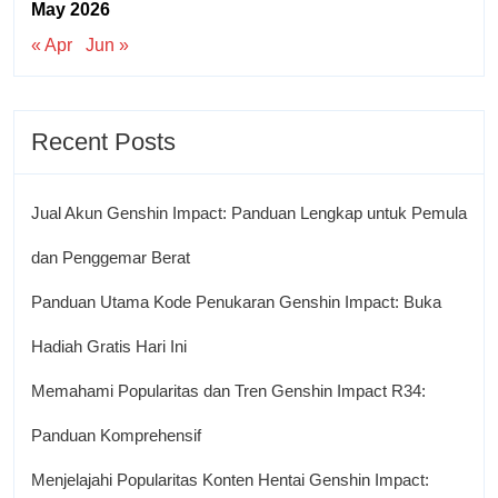
May 2026
« Apr
Jun »
Recent Posts
Jual Akun Genshin Impact: Panduan Lengkap untuk Pemula
dan Penggemar Berat
Panduan Utama Kode Penukaran Genshin Impact: Buka
Hadiah Gratis Hari Ini
Memahami Popularitas dan Tren Genshin Impact R34:
Panduan Komprehensif
Menjelajahi Popularitas Konten Hentai Genshin Impact: