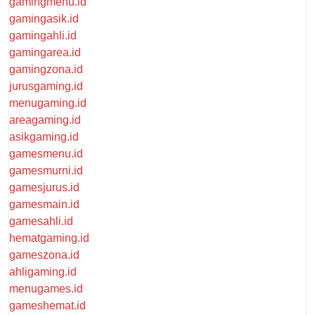
gamingmenu.id
gamingasik.id
gamingahli.id
gamingarea.id
gamingzona.id
jurusgaming.id
menugaming.id
areagaming.id
asikgaming.id
gamesmenu.id
gamesmurni.id
gamesjurus.id
gamesmain.id
gamesahli.id
hematgaming.id
gameszona.id
ahligaming.id
menugames.id
gameshemat.id