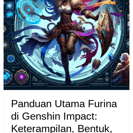
Panduan Utama Furina
di Genshin Impact:
Keterampilan, Bentuk,