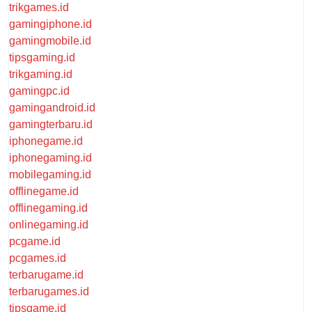
trikgames.id
gamingiphone.id
gamingmobile.id
tipsgaming.id
trikgaming.id
gamingpc.id
gamingandroid.id
gamingterbaru.id
iphonegame.id
iphonegaming.id
mobilegaming.id
offlinegame.id
offlinegaming.id
onlinegaming.id
pcgame.id
pcgames.id
terbarugame.id
terbarugames.id
tipsgame.id