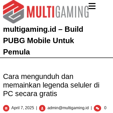
multigaming.id – Build
PUBG Mobile Untuk
Pemula
Cara mengunduh dan
memainkan legenda seluler di
PC secara gratis
April 7, 2025
|
admin@multigaming.id
|
0