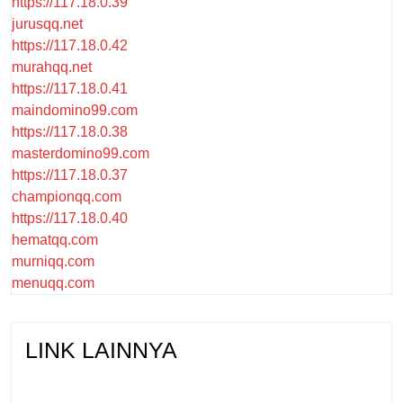
https://117.18.0.39
jurusqq.net
https://117.18.0.42
murahqq.net
https://117.18.0.41
maindomino99.com
https://117.18.0.38
masterdomino99.com
https://117.18.0.37
championqq.com
https://117.18.0.40
hematqq.com
murniqq.com
menuqq.com
LINK LAINNYA