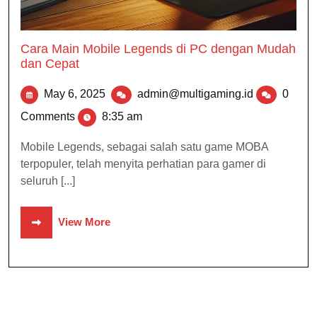
Cara Main Mobile Legends di PC dengan Mudah
dan Cepat
May 6, 2025
admin@multigaming.id
0
Comments
8:35 am
Mobile Legends, sebagai salah satu game MOBA
terpopuler, telah menyita perhatian para gamer di
seluruh [...]
View More