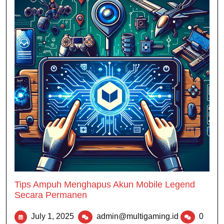
Tips Ampuh Menghapus Akun Mobile Legend
Secara Permanen
July 1, 2025
admin@multigaming.id
0