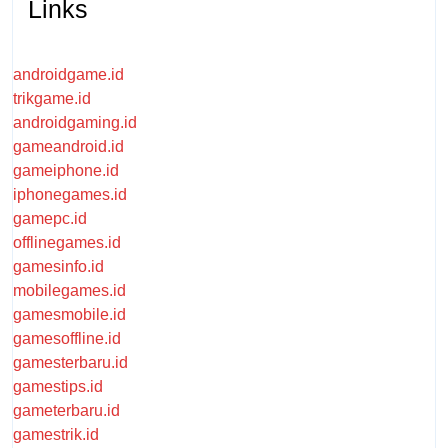
Links
androidgame.id
trikgame.id
androidgaming.id
gameandroid.id
gameiphone.id
iphonegames.id
gamepc.id
offlinegames.id
gamesinfo.id
mobilegames.id
gamesmobile.id
gamesoffline.id
gamesterbaru.id
gamestips.id
gameterbaru.id
gamestrik.id