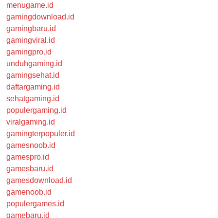
menugame.id
gamingdownload.id
gamingbaru.id
gamingviral.id
gamingpro.id
unduhgaming.id
gamingsehat.id
daftargaming.id
sehatgaming.id
populergaming.id
viralgaming.id
gamingterpopuler.id
gamesnoob.id
gamespro.id
gamesbaru.id
gamesdownload.id
gamenoob.id
populergames.id
gamebaru.id