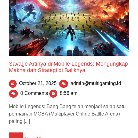
Savage Artinya di Mobile Legends: Mengungkap
Makna dan Strategi di Baliknya
October 21, 2025
admin@multigaming.id
0 Comments
8:56 am
Mobile Legends: Bang Bang telah menjadi salah satu
permainan MOBA (Multiplayer Online Battle Arena)
paling [...]