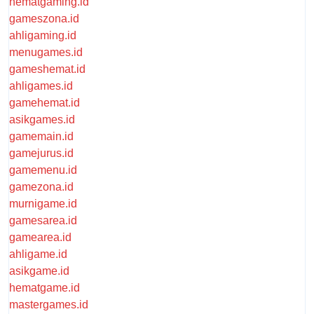
hematgaming.id
gameszona.id
ahligaming.id
menugames.id
gameshemat.id
ahligames.id
gamehemat.id
asikgames.id
gamemain.id
gamejurus.id
gamemenu.id
gamezona.id
murnigame.id
gamesarea.id
gamearea.id
ahligame.id
asikgame.id
hematgame.id
mastergames.id