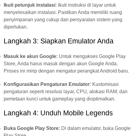
Ikuti petunjuk instalasi:
Ikuti instruksi di layar untuk
menyelesaikan instalasi. Pastikan Anda memiliki ruang
penyimpanan yang cukup dan persyaratan sistem yang
diperlukan.
Langkah 3: Siapkan Emulator Anda
Masuk ke akun Google:
Untuk mengakses Google Play
Store, Anda harus masuk dengan akun Google Anda.
Proses ini mirip dengan mengatur perangkat Android baru.
Konfigurasikan Pengaturan Emulator:
Kustomisasi
pengaturan seperti resolusi layar, CPU, alokasi RAM, dan
pemetaan kunci untuk gameplay yang dioptimalkan.
Langkah 4: Unduh Mobile Legends
Buka Google Play Store:
Di dalam emulator, buka Google
Play Store.