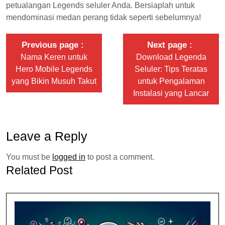
petualangan Legends seluler Anda. Bersiaplah untuk
mendominasi medan perang tidak seperti sebelumnya!
Previous page
Next page
Nama Keren untuk
Download Legenda
Hero Mobile Legends
Seluler: Tips Teratas
yang Bikin Musuh Takut
untuk Pengalaman
Instalasi yang Lancar
Leave a Reply
You must be
logged in
to post a comment.
Related Post