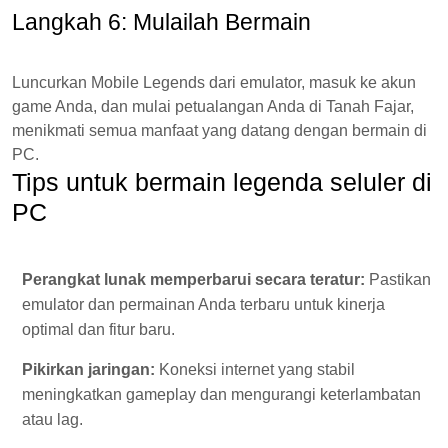
Langkah 6: Mulailah Bermain
Luncurkan Mobile Legends dari emulator, masuk ke akun
game Anda, dan mulai petualangan Anda di Tanah Fajar,
menikmati semua manfaat yang datang dengan bermain di
PC.
Tips untuk bermain legenda seluler di
PC
Perangkat lunak memperbarui secara teratur:
Pastikan
emulator dan permainan Anda terbaru untuk kinerja
optimal dan fitur baru.
Pikirkan jaringan:
Koneksi internet yang stabil
meningkatkan gameplay dan mengurangi keterlambatan
atau lag.