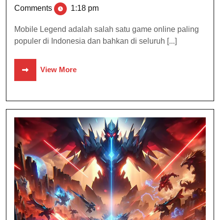
Comments
1:18 pm
Mobile Legend adalah salah satu game online paling
populer di Indonesia dan bahkan di seluruh [...]
View More